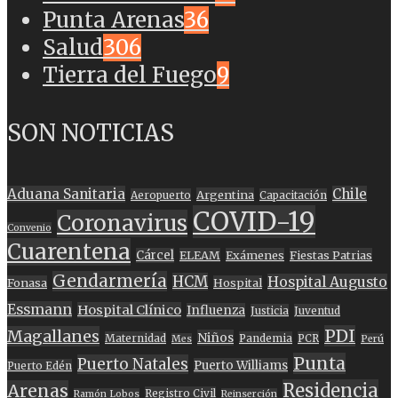
Punta Arenas
36
Salud
306
Tierra del Fuego
9
SON NOTICIAS
Aduana Sanitaria
Chile
Argentina
Aeropuerto
Capacitación
COVID-19
Coronavirus
Convenio
Cuarentena
Cárcel
ELEAM
Exámenes
Fiestas Patrias
Gendarmería
HCM
Hospital Augusto
Fonasa
Hospital
Essmann
Hospital Clínico
Influenza
Justicia
Juventud
PDI
Magallanes
Niños
Maternidad
Pandemia
PCR
Mes
Perú
Punta
Puerto Natales
Puerto Williams
Puerto Edén
Residencia
Arenas
Registro Civil
Ramón Lobos
Reinserción