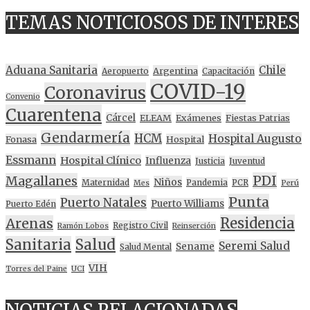
TEMAS NOTICIOSOS DE INTERES
Aduana Sanitaria
Chile
Argentina
Aeropuerto
Capacitación
COVID-19
Coronavirus
Convenio
Cuarentena
Cárcel
ELEAM
Exámenes
Fiestas Patrias
Gendarmería
HCM
Hospital Augusto
Fonasa
Hospital
Essmann
Hospital Clínico
Influenza
Justicia
Juventud
PDI
Magallanes
Niños
Maternidad
Pandemia
PCR
Mes
Perú
Punta
Puerto Natales
Puerto Williams
Puerto Edén
Residencia
Arenas
Registro Civil
Ramón Lobos
Reinserción
Sanitaria
Salud
Seremi Salud
Sename
Salud Mental
VIH
Torres del Paine
UCI