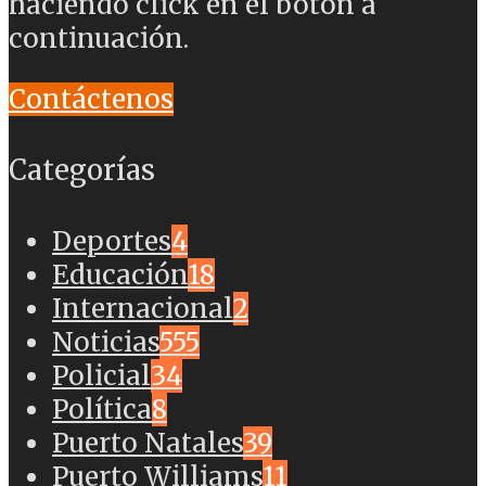
haciendo click en el botón a
continuación.
Contáctenos
Categorías
Deportes
4
Educación
18
Internacional
2
Noticias
555
Policial
34
Política
8
Puerto Natales
39
Puerto Williams
11