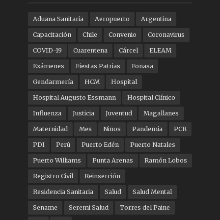
Aduana Sanitaria
Aeropuerto
Argentina
Capacitación
Chile
Convenio
Coronavirus
COVID-19
Cuarentena
Cárcel
ELEAM
Exámenes
Fiestas Patrias
Fonasa
Gendarmería
HCM
Hospital
Hospital Augusto Essmann
Hospital Clínico
Influenza
Justicia
Juventud
Magallanes
Maternidad
Mes
Niños
Pandemia
PCR
PDI
Perú
Puerto Edén
Puerto Natales
Puerto Williams
Punta Arenas
Ramón Lobos
Registro Civil
Reinserción
Residencia Sanitaria
Salud
Salud Mental
Sename
Seremi Salud
Torres del Paine