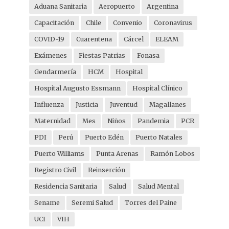
Aduana Sanitaria
Aeropuerto
Argentina
Capacitación
Chile
Convenio
Coronavirus
COVID-19
Cuarentena
Cárcel
ELEAM
Exámenes
Fiestas Patrias
Fonasa
Gendarmería
HCM
Hospital
Hospital Augusto Essmann
Hospital Clínico
Influenza
Justicia
Juventud
Magallanes
Maternidad
Mes
Niños
Pandemia
PCR
PDI
Perú
Puerto Edén
Puerto Natales
Puerto Williams
Punta Arenas
Ramón Lobos
Registro Civil
Reinserción
Residencia Sanitaria
Salud
Salud Mental
Sename
Seremi Salud
Torres del Paine
UCI
VIH