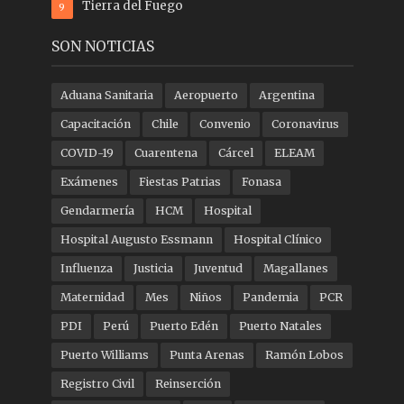
Tierra del Fuego
9
SON NOTICIAS
Aduana Sanitaria
Aeropuerto
Argentina
Capacitación
Chile
Convenio
Coronavirus
COVID-19
Cuarentena
Cárcel
ELEAM
Exámenes
Fiestas Patrias
Fonasa
Gendarmería
HCM
Hospital
Hospital Augusto Essmann
Hospital Clínico
Influenza
Justicia
Juventud
Magallanes
Maternidad
Mes
Niños
Pandemia
PCR
PDI
Perú
Puerto Edén
Puerto Natales
Puerto Williams
Punta Arenas
Ramón Lobos
Registro Civil
Reinserción