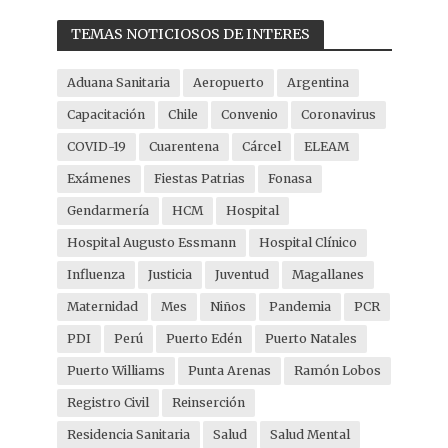
TEMAS NOTICIOSOS DE INTERES
Aduana Sanitaria
Aeropuerto
Argentina
Capacitación
Chile
Convenio
Coronavirus
COVID-19
Cuarentena
Cárcel
ELEAM
Exámenes
Fiestas Patrias
Fonasa
Gendarmería
HCM
Hospital
Hospital Augusto Essmann
Hospital Clínico
Influenza
Justicia
Juventud
Magallanes
Maternidad
Mes
Niños
Pandemia
PCR
PDI
Perú
Puerto Edén
Puerto Natales
Puerto Williams
Punta Arenas
Ramón Lobos
Registro Civil
Reinserción
Residencia Sanitaria
Salud
Salud Mental