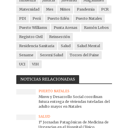
Influenza
Justicia
Juventud
Magallanes
Maternidad
Mes
Niños
Pandemia
PCR
PDI
Perú
Puerto Edén
Puerto Natales
Puerto Williams
Punta Arenas
Ramón Lobos
Registro Civil
Reinserción
Residencia Sanitaria
Salud
Salud Mental
Sename
Seremi Salud
Torres del Paine
UCI
VIH
NOTICIAS RELACIONADAS
PUERTO NATALES
Minvu y Desarrollo Social coordinan
futura entrega de viviendas tuteladas del
adulto mayor en Natales
SALUD
1º Jornadas Patagónicas de Medicina de
Urgencias en el Hospital Clínico