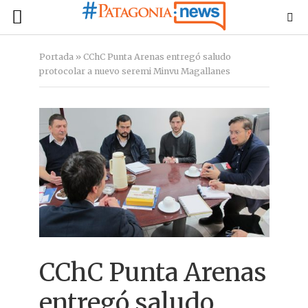
Portada
»
CChC Punta Arenas entregó saludo
protocolar a nuevo seremi Minvu Magallanes
CChC Punta Arenas
entregó saludo