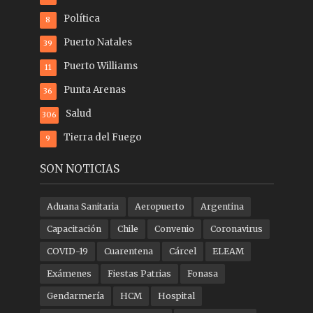
Política
8
Puerto Natales
39
Puerto Williams
11
Punta Arenas
36
Salud
306
Tierra del Fuego
9
SON NOTICIAS
Aduana Sanitaria
Aeropuerto
Argentina
Capacitación
Chile
Convenio
Coronavirus
COVID-19
Cuarentena
Cárcel
ELEAM
Exámenes
Fiestas Patrias
Fonasa
Gendarmería
HCM
Hospital