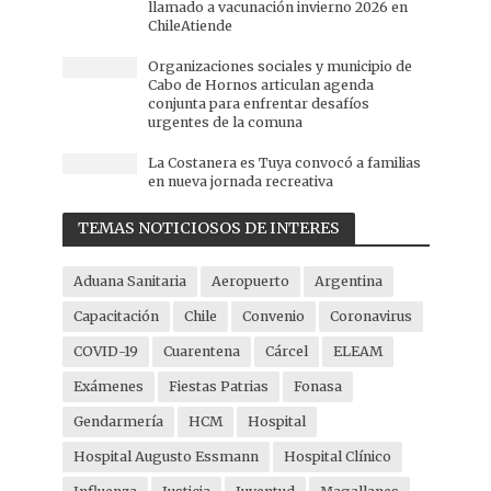
llamado a vacunación invierno 2026 en
ChileAtiende
Organizaciones sociales y municipio de
Cabo de Hornos articulan agenda
conjunta para enfrentar desafíos
urgentes de la comuna
La Costanera es Tuya convocó a familias
en nueva jornada recreativa
TEMAS NOTICIOSOS DE INTERES
Aduana Sanitaria
Aeropuerto
Argentina
Capacitación
Chile
Convenio
Coronavirus
COVID-19
Cuarentena
Cárcel
ELEAM
Exámenes
Fiestas Patrias
Fonasa
Gendarmería
HCM
Hospital
Hospital Augusto Essmann
Hospital Clínico