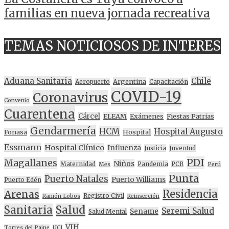
familias en nueva jornada recreativa
TEMAS NOTICIOSOS DE INTERES
Aduana Sanitaria
Chile
Argentina
Aeropuerto
Capacitación
COVID-19
Coronavirus
Convenio
Cuarentena
Cárcel
ELEAM
Exámenes
Fiestas Patrias
Gendarmería
HCM
Hospital Augusto
Fonasa
Hospital
Essmann
Hospital Clínico
Influenza
Justicia
Juventud
PDI
Magallanes
Niños
Maternidad
Pandemia
PCR
Mes
Perú
Punta
Puerto Natales
Puerto Williams
Puerto Edén
Residencia
Arenas
Registro Civil
Ramón Lobos
Reinserción
Sanitaria
Salud
Seremi Salud
Sename
Salud Mental
VIH
Torres del Paine
UCI