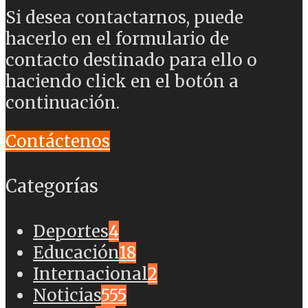
Si desea contactarnos, puede
hacerlo en el formulario de
contacto destinado para ello o
haciendo click en el botón a
continuación.
Contáctenos
Categorías
Deportes
4
Educación
18
Internacional
2
Noticias
555