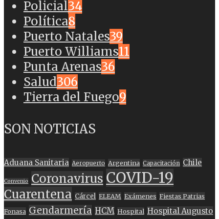
Policial
34
Política
8
Puerto Natales
39
Puerto Williams
11
Punta Arenas
36
Salud
306
Tierra del Fuego
9
SON NOTICIAS
Aduana Sanitaria
Chile
Argentina
Aeropuerto
Capacitación
COVID-19
Coronavirus
Convenio
Cuarentena
Cárcel
ELEAM
Exámenes
Fiestas Patrias
Gendarmería
HCM
Hospital Augusto
Fonasa
Hospital