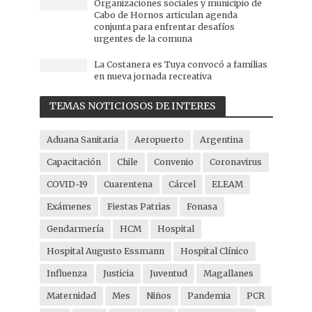
Organizaciones sociales y municipio de
Cabo de Hornos articulan agenda
conjunta para enfrentar desafíos
urgentes de la comuna
La Costanera es Tuya convocó a familias
en nueva jornada recreativa
TEMAS NOTICIOSOS DE INTERES
Aduana Sanitaria
Aeropuerto
Argentina
Capacitación
Chile
Convenio
Coronavirus
COVID-19
Cuarentena
Cárcel
ELEAM
Exámenes
Fiestas Patrias
Fonasa
Gendarmería
HCM
Hospital
Hospital Augusto Essmann
Hospital Clínico
Influenza
Justicia
Juventud
Magallanes
Maternidad
Mes
Niños
Pandemia
PCR