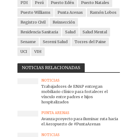
PDI
Perú
Puerto Edén
Puerto Natales
Puerto Williams
Punta Arenas
Ramón Lobos
Registro Civil
Reinserción
Residencia Sanitaria
Salud
Salud Mental
Sename
Seremi Salud
Torres del Paine
UCI
VIH
NOTICIAS RELACIONADAS
NOTICIAS
Trabajadores de ENAP entregan
mobiliario clínico para fortalecer el
vínculo entre padres e hijos
hospitalizados
PUNTA ARENAS
Avanza proyecto para iluminar ruta hacia
el Aeropuerto de #PuntaArenas
NOTICIAS