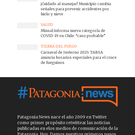
¡Cuidado al manejar! Municipio cambia
señales para prevenir accidentes por
hielo y nieve
SALUD
Minsal informa nueva categoría de
COVID-19 en Chile: “caso probable”
TIERRA DEL FUEGO
Carnaval de Invierno 2025: TABSA
anuncia horarios especiales para el cruce
de fueguinos
Patagonia News nace el año 2009 en Twitter
como primer propósito retwittear las noticias
publicadas en elos medios de comunicación de la
Patagonia. Hoy, Damos nuestros primeros pasos