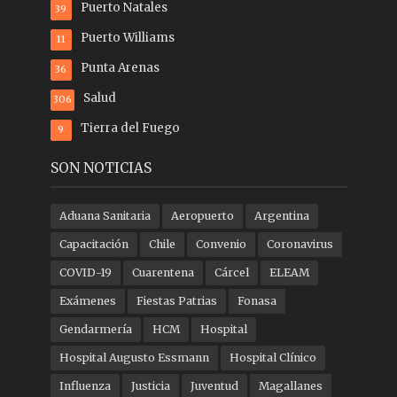
Puerto Natales
39
Puerto Williams
11
Punta Arenas
36
Salud
306
Tierra del Fuego
9
SON NOTICIAS
Aduana Sanitaria
Aeropuerto
Argentina
Capacitación
Chile
Convenio
Coronavirus
COVID-19
Cuarentena
Cárcel
ELEAM
Exámenes
Fiestas Patrias
Fonasa
Gendarmería
HCM
Hospital
Hospital Augusto Essmann
Hospital Clínico
Influenza
Justicia
Juventud
Magallanes