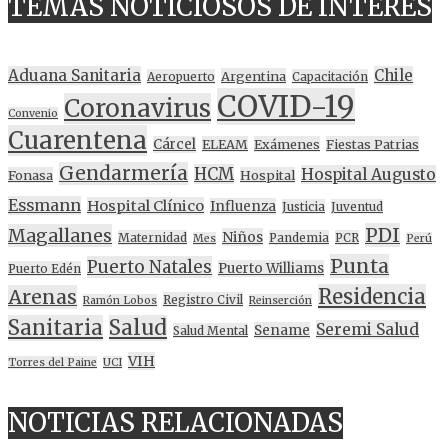
TEMAS NOTICIOSOS DE INTERES
Aduana Sanitaria
Chile
Argentina
Aeropuerto
Capacitación
COVID-19
Coronavirus
Convenio
Cuarentena
Cárcel
ELEAM
Exámenes
Fiestas Patrias
Gendarmería
HCM
Hospital Augusto
Fonasa
Hospital
Essmann
Hospital Clínico
Influenza
Justicia
Juventud
PDI
Magallanes
Niños
Maternidad
Pandemia
PCR
Mes
Perú
Punta
Puerto Natales
Puerto Williams
Puerto Edén
Residencia
Arenas
Registro Civil
Ramón Lobos
Reinserción
Sanitaria
Salud
Seremi Salud
Sename
Salud Mental
VIH
Torres del Paine
UCI
NOTICIAS RELACIONADAS