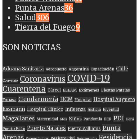
Punta Arenas
36
Salud
306
Tierra del Fuego
9
SON NOTICIAS
Aduana Sanitaria
Chile
Argentina
Aeropuerto
Capacitación
COVID-19
Coronavirus
Convenio
Cuarentena
Cárcel
ELEAM
Exámenes
Fiestas Patrias
Gendarmería
HCM
Hospital Augusto
Fonasa
Hospital
Essmann
Hospital Clínico
Influenza
Justicia
Juventud
PDI
Magallanes
Niños
Maternidad
Pandemia
PCR
Mes
Perú
Punta
Puerto Natales
Puerto Williams
Puerto Edén
Residencia
Arenas
Registro Civil
Ramón Lobos
Reinserción