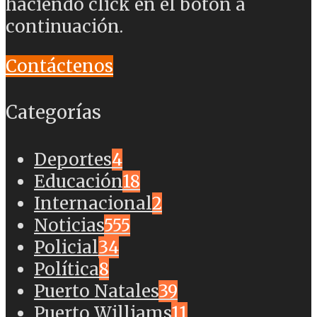
haciendo click en el botón a
continuación.
Contáctenos
Categorías
Deportes
4
Educación
18
Internacional
2
Noticias
555
Policial
34
Política
8
Puerto Natales
39
Puerto Williams
11