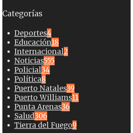
Categorías
Deportes
4
Educación
18
Internacional
2
Noticias
555
Policial
34
Política
8
Puerto Natales
39
Puerto Williams
11
Punta Arenas
36
Salud
306
Tierra del Fuego
9