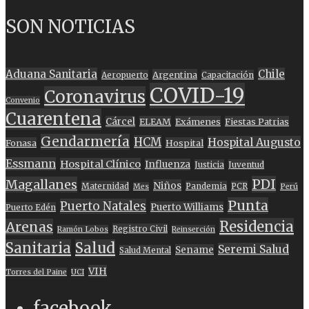
SON NOTICIAS
Aduana Sanitaria
Chile
Argentina
Aeropuerto
Capacitación
COVID-19
Coronavirus
Convenio
Cuarentena
Cárcel
ELEAM
Exámenes
Fiestas Patrias
Gendarmería
HCM
Hospital Augusto
Fonasa
Hospital
Essmann
Hospital Clínico
Influenza
Justicia
Juventud
PDI
Magallanes
Niños
Maternidad
Pandemia
PCR
Mes
Perú
Punta
Puerto Natales
Puerto Williams
Puerto Edén
Residencia
Arenas
Registro Civil
Ramón Lobos
Reinserción
Sanitaria
Salud
Seremi Salud
Sename
Salud Mental
VIH
Torres del Paine
UCI
facebook