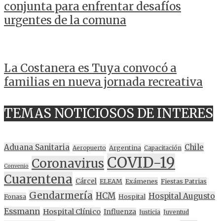
conjunta para enfrentar desafíos
urgentes de la comuna
La Costanera es Tuya convocó a
familias en nueva jornada recreativa
TEMAS NOTICIOSOS DE INTERES
Aduana Sanitaria
Chile
Argentina
Aeropuerto
Capacitación
COVID-19
Coronavirus
Convenio
Cuarentena
Cárcel
ELEAM
Exámenes
Fiestas Patrias
Gendarmería
HCM
Hospital Augusto
Fonasa
Hospital
Essmann
Hospital Clínico
Influenza
Justicia
Juventud