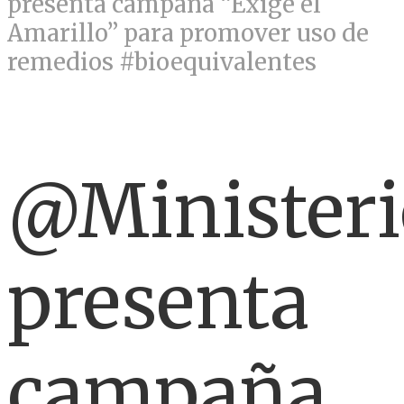
presenta campaña “Exige el
Amarillo” para promover uso de
remedios #bioequivalentes
@Ministeri
presenta
campaña