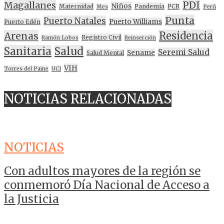
PDI
Magallanes
Niños
Maternidad
Pandemia
PCR
Mes
Perú
Punta
Puerto Natales
Puerto Williams
Puerto Edén
Residencia
Arenas
Registro Civil
Ramón Lobos
Reinserción
Sanitaria
Salud
Seremi Salud
Sename
Salud Mental
VIH
Torres del Paine
UCI
NOTICIAS RELACIONADAS
NOTICIAS
Con adultos mayores de la región se
conmemoró Día Nacional de Acceso a
la Justicia