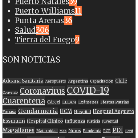
Puerto Natales
39
Puerto Williams
11
Punta Arenas
36
Salud
306
Tierra del Fuego
9
SON NOTICIAS
Aduana Sanitaria
Chile
Argentina
Aeropuerto
Capacitación
COVID-19
Coronavirus
Convenio
Cuarentena
Cárcel
ELEAM
Exámenes
Fiestas Patrias
Gendarmería
HCM
Hospital Augusto
Fonasa
Hospital
Essmann
Hospital Clínico
Influenza
Justicia
Juventud
PDI
Magallanes
Niños
Maternidad
Pandemia
PCR
Mes
Perú