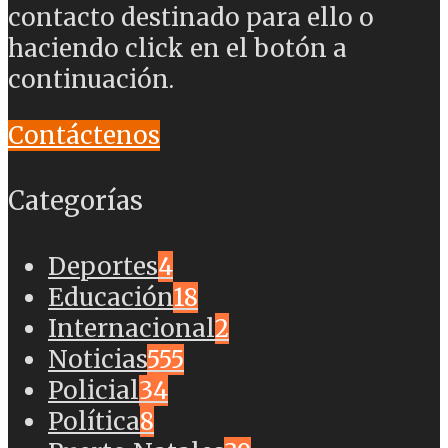
contacto destinado para ello o
haciendo click en el botón a
continuación.
Contáctenos
Categorías
Deportes
4
Educación
18
Internacional
2
Noticias
555
Policial
34
Política
8