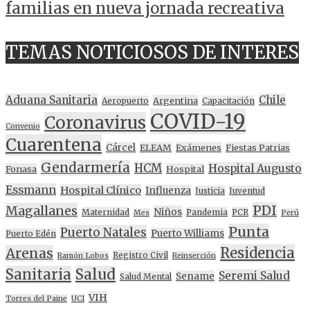
familias en nueva jornada recreativa
TEMAS NOTICIOSOS DE INTERES
Aduana Sanitaria
Chile
Argentina
Aeropuerto
Capacitación
COVID-19
Coronavirus
Convenio
Cuarentena
Cárcel
ELEAM
Exámenes
Fiestas Patrias
Gendarmería
HCM
Hospital Augusto
Fonasa
Hospital
Essmann
Hospital Clínico
Influenza
Justicia
Juventud
PDI
Magallanes
Niños
Maternidad
Pandemia
PCR
Mes
Perú
Punta
Puerto Natales
Puerto Williams
Puerto Edén
Residencia
Arenas
Registro Civil
Ramón Lobos
Reinserción
Sanitaria
Salud
Seremi Salud
Sename
Salud Mental
VIH
Torres del Paine
UCI