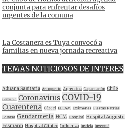
conjunta para enfrentar desafíos
urgentes de la comuna
La Costanera es Tuya convocó a
familias en nueva jornada recreativa
TEMAS NOTICIOSOS DE INTERES
Aduana Sanitaria
Chile
Argentina
Aeropuerto
Capacitación
COVID-19
Coronavirus
Convenio
Cuarentena
Cárcel
ELEAM
Exámenes
Fiestas Patrias
Gendarmería
HCM
Hospital Augusto
Fonasa
Hospital
Essmann
Hospital Clínico
Influenza
Justicia
Juventud