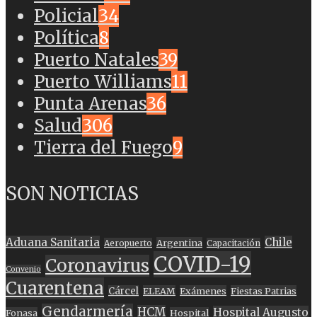
Policial
34
Política
8
Puerto Natales
39
Puerto Williams
11
Punta Arenas
36
Salud
306
Tierra del Fuego
9
SON NOTICIAS
Aduana Sanitaria
Chile
Argentina
Aeropuerto
Capacitación
COVID-19
Coronavirus
Convenio
Cuarentena
Cárcel
ELEAM
Exámenes
Fiestas Patrias
Gendarmería
HCM
Hospital Augusto
Fonasa
Hospital