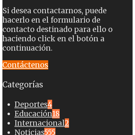
Si desea contactarnos, puede
hacerlo en el formulario de
contacto destinado para ello o
haciendo click en el botón a
continuación.
Contáctenos
Categorías
Deportes
4
Educación
18
Internacional
2
Noticias
555