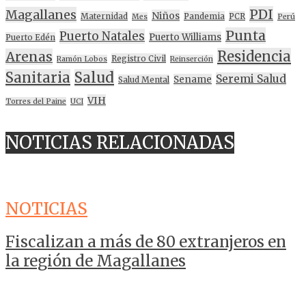
PDI
Magallanes
Niños
Maternidad
Pandemia
PCR
Mes
Perú
Punta
Puerto Natales
Puerto Williams
Puerto Edén
Residencia
Arenas
Registro Civil
Ramón Lobos
Reinserción
Sanitaria
Salud
Seremi Salud
Sename
Salud Mental
VIH
Torres del Paine
UCI
NOTICIAS RELACIONADAS
NOTICIAS
Fiscalizan a más de 80 extranjeros en
la región de Magallanes