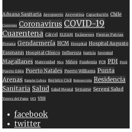
Aduana Sanitaria
Chile
Argentina
Aeropuerto
Capacitación
COVID-19
Coronavirus
Convenio
Cuarentena
Cárcel
ELEAM
Exámenes
Fiestas Patrias
Gendarmería
HCM
Hospital Augusto
Fonasa
Hospital
Essmann
Hospital Clínico
Influenza
Justicia
Juventud
PDI
Magallanes
Niños
Maternidad
Pandemia
PCR
Mes
Perú
Punta
Puerto Natales
Puerto Williams
Puerto Edén
Residencia
Arenas
Registro Civil
Ramón Lobos
Reinserción
Sanitaria
Salud
Seremi Salud
Sename
Salud Mental
VIH
Torres del Paine
UCI
facebook
twitter