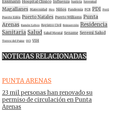
Essmann
Hospital Clínico
Influenza
Justicia
Juventud
PDI
Magallanes
Niños
Maternidad
Pandemia
PCR
Mes
Perú
Punta
Puerto Natales
Puerto Williams
Puerto Edén
Residencia
Arenas
Registro Civil
Ramón Lobos
Reinserción
Sanitaria
Salud
Seremi Salud
Sename
Salud Mental
VIH
Torres del Paine
UCI
NOTICIAS RELACIONADAS
PUNTA ARENAS
23 mil personas han renovado su
permiso de circulación en Punta
Arenas