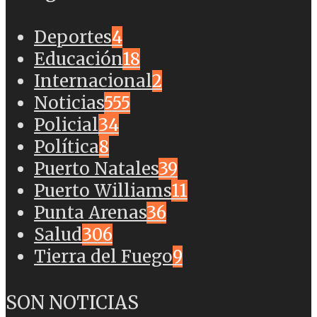
Deportes
4
Educación
18
Internacional
2
Noticias
555
Policial
34
Política
8
Puerto Natales
39
Puerto Williams
11
Punta Arenas
36
Salud
306
Tierra del Fuego
9
SON NOTICIAS