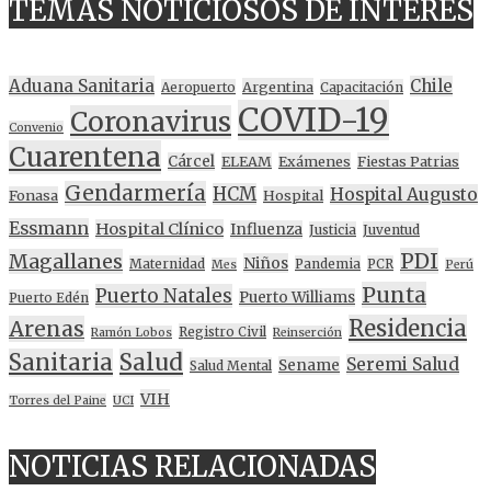
TEMAS NOTICIOSOS DE INTERES
Aduana Sanitaria
Chile
Argentina
Aeropuerto
Capacitación
COVID-19
Coronavirus
Convenio
Cuarentena
Cárcel
ELEAM
Exámenes
Fiestas Patrias
Gendarmería
HCM
Hospital Augusto
Fonasa
Hospital
Essmann
Hospital Clínico
Influenza
Justicia
Juventud
PDI
Magallanes
Niños
Maternidad
Pandemia
PCR
Mes
Perú
Punta
Puerto Natales
Puerto Williams
Puerto Edén
Residencia
Arenas
Registro Civil
Ramón Lobos
Reinserción
Sanitaria
Salud
Seremi Salud
Sename
Salud Mental
VIH
Torres del Paine
UCI
NOTICIAS RELACIONADAS