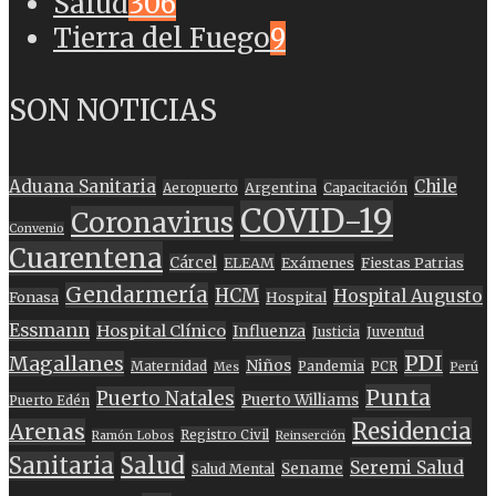
Salud
306
Tierra del Fuego
9
SON NOTICIAS
Aduana Sanitaria
Chile
Argentina
Aeropuerto
Capacitación
COVID-19
Coronavirus
Convenio
Cuarentena
Cárcel
ELEAM
Exámenes
Fiestas Patrias
Gendarmería
HCM
Hospital Augusto
Fonasa
Hospital
Essmann
Hospital Clínico
Influenza
Justicia
Juventud
PDI
Magallanes
Niños
Maternidad
Pandemia
PCR
Mes
Perú
Punta
Puerto Natales
Puerto Williams
Puerto Edén
Residencia
Arenas
Registro Civil
Ramón Lobos
Reinserción
Sanitaria
Salud
Seremi Salud
Sename
Salud Mental