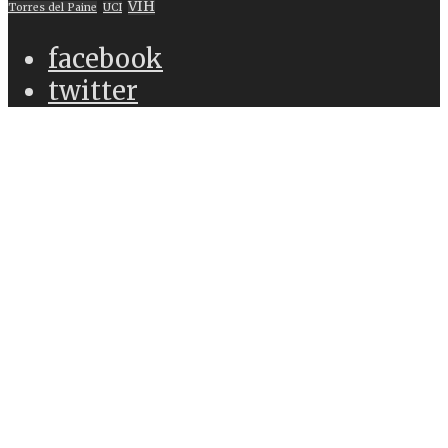
VIH
Torres del Paine
UCI
facebook
twitter