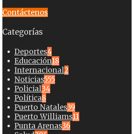
Contáctenos
Categorías
Deportes
4
Educación
18
Internacional
2
Noticias
555
Policial
34
Política
8
Puerto Natales
39
Puerto Williams
11
Punta Arenas
36