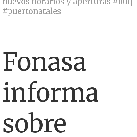
nuevos horarios y aperturas #puq
#puertonatales
Fonasa
informa
sobre