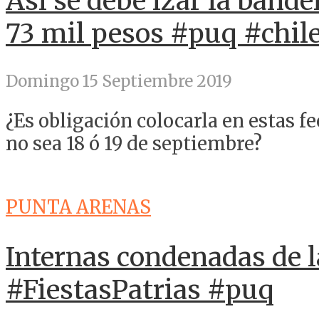
Así se debe izar la bande
73 mil pesos #puq #chil
Domingo 15 Septiembre 2019
¿Es obligación colocarla en estas f
no sea 18 ó 19 de septiembre?
PUNTA ARENAS
Internas condenadas de 
#FiestasPatrias #puq