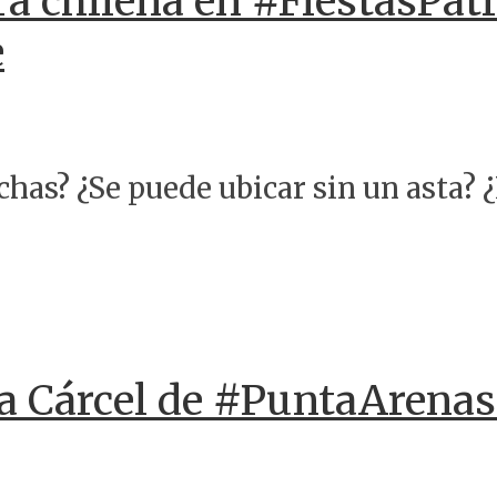
ra chilena en #FiestasPat
e
echas? ¿Se puede ubicar sin un asta? 
la Cárcel de #PuntaArenas