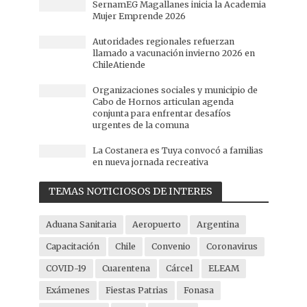
SernamEG Magallanes inicia la Academia
Mujer Emprende 2026
Autoridades regionales refuerzan
llamado a vacunación invierno 2026 en
ChileAtiende
Organizaciones sociales y municipio de
Cabo de Hornos articulan agenda
conjunta para enfrentar desafíos
urgentes de la comuna
La Costanera es Tuya convocó a familias
en nueva jornada recreativa
TEMAS NOTICIOSOS DE INTERES
Aduana Sanitaria
Aeropuerto
Argentina
Capacitación
Chile
Convenio
Coronavirus
COVID-19
Cuarentena
Cárcel
ELEAM
Exámenes
Fiestas Patrias
Fonasa