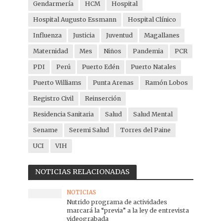
Gendarmería
HCM
Hospital
Hospital Augusto Essmann
Hospital Clínico
Influenza
Justicia
Juventud
Magallanes
Maternidad
Mes
Niños
Pandemia
PCR
PDI
Perú
Puerto Edén
Puerto Natales
Puerto Williams
Punta Arenas
Ramón Lobos
Registro Civil
Reinserción
Residencia Sanitaria
Salud
Salud Mental
Sename
Seremi Salud
Torres del Paine
UCI
VIH
NOTICIAS RELACIONADAS
NOTICIAS
Nutrido programa de actividades
marcará la “previa” a la ley de entrevista
videograbada