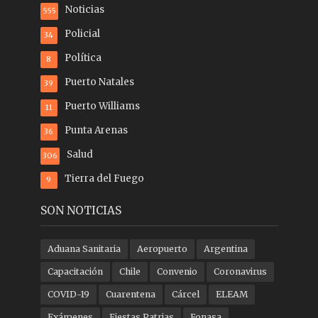
Noticias
555
Policial
34
Política
8
Puerto Natales
39
Puerto Williams
11
Punta Arenas
36
Salud
306
Tierra del Fuego
9
SON NOTICIAS
Aduana Sanitaria
Aeropuerto
Argentina
Capacitación
Chile
Convenio
Coronavirus
COVID-19
Cuarentena
Cárcel
ELEAM
Exámenes
Fiestas Patrias
Fonasa