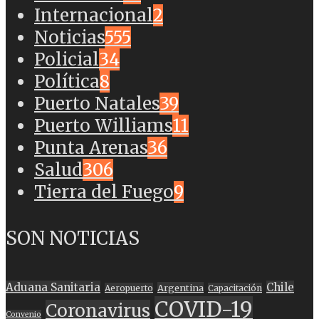
Internacional
2
Noticias
555
Policial
34
Política
8
Puerto Natales
39
Puerto Williams
11
Punta Arenas
36
Salud
306
Tierra del Fuego
9
SON NOTICIAS
Aduana Sanitaria
Chile
Argentina
Aeropuerto
Capacitación
COVID-19
Coronavirus
Convenio