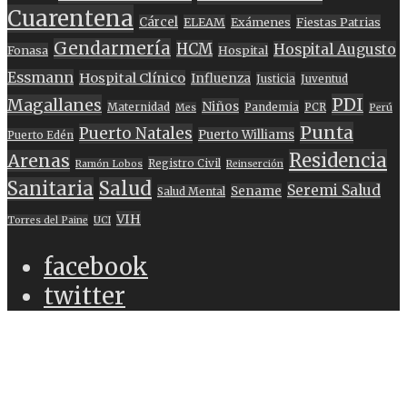
Cuarentena
Cárcel
ELEAM
Exámenes
Fiestas Patrias
Gendarmería
HCM
Hospital Augusto
Fonasa
Hospital
Essmann
Hospital Clínico
Influenza
Justicia
Juventud
PDI
Magallanes
Niños
Maternidad
Pandemia
PCR
Mes
Perú
Punta
Puerto Natales
Puerto Williams
Puerto Edén
Residencia
Arenas
Registro Civil
Ramón Lobos
Reinserción
Sanitaria
Salud
Seremi Salud
Sename
Salud Mental
VIH
Torres del Paine
UCI
facebook
twitter