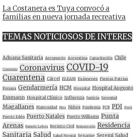
La Costanera es Tuya convocó a
familias en nueva jornada recreativa
TEMAS NOTICIOSOS DE INTERES
Aduana Sanitaria
Chile
Argentina
Aeropuerto
Capacitación
COVID-19
Coronavirus
Convenio
Cuarentena
Cárcel
ELEAM
Exámenes
Fiestas Patrias
Gendarmería
HCM
Hospital Augusto
Fonasa
Hospital
Essmann
Hospital Clínico
Influenza
Justicia
Juventud
PDI
Magallanes
Niños
Maternidad
Pandemia
PCR
Mes
Perú
Punta
Puerto Natales
Puerto Williams
Puerto Edén
Residencia
Arenas
Registro Civil
Ramón Lobos
Reinserción
Sanitaria
Salud
Seremi Salud
Sename
Salud Mental