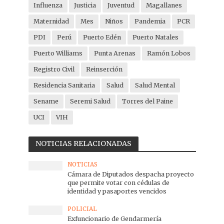
Influenza
Justicia
Juventud
Magallanes
Maternidad
Mes
Niños
Pandemia
PCR
PDI
Perú
Puerto Edén
Puerto Natales
Puerto Williams
Punta Arenas
Ramón Lobos
Registro Civil
Reinserción
Residencia Sanitaria
Salud
Salud Mental
Sename
Seremi Salud
Torres del Paine
UCI
VIH
NOTICIAS RELACIONADAS
NOTICIAS
Cámara de Diputados despacha proyecto
que permite votar con cédulas de
identidad y pasaportes vencidos
POLICIAL
Exfuncionario de Gendarmería