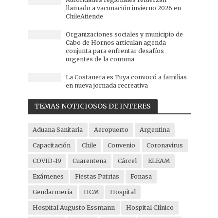
llamado a vacunación invierno 2026 en
ChileAtiende
Organizaciones sociales y municipio de
Cabo de Hornos articulan agenda
conjunta para enfrentar desafíos
urgentes de la comuna
La Costanera es Tuya convocó a familias
en nueva jornada recreativa
TEMAS NOTICIOSOS DE INTERES
Aduana Sanitaria
Aeropuerto
Argentina
Capacitación
Chile
Convenio
Coronavirus
COVID-19
Cuarentena
Cárcel
ELEAM
Exámenes
Fiestas Patrias
Fonasa
Gendarmería
HCM
Hospital
Hospital Augusto Essmann
Hospital Clínico