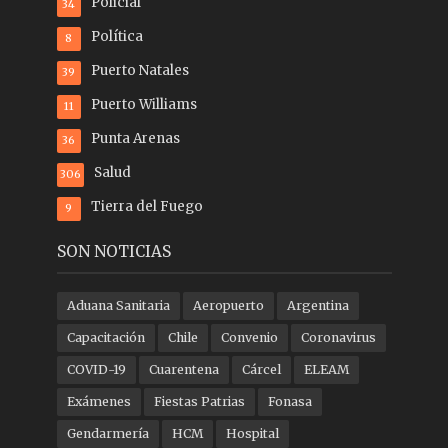
Policial
34
Política
8
Puerto Natales
39
Puerto Williams
11
Punta Arenas
36
Salud
306
Tierra del Fuego
9
SON NOTICIAS
Aduana Sanitaria
Aeropuerto
Argentina
Capacitación
Chile
Convenio
Coronavirus
COVID-19
Cuarentena
Cárcel
ELEAM
Exámenes
Fiestas Patrias
Fonasa
Gendarmería
HCM
Hospital