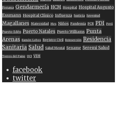
Gendarmería
HCM
Hospital Augusto
Fonasa
Hospital
Essmann
Hospital Clínico
Influenza
Justicia
Juventud
PDI
Magallanes
Niños
Maternidad
Pandemia
PCR
Mes
Perú
Punta
Puerto Natales
Puerto Williams
Puerto Edén
Residencia
Arenas
Registro Civil
Ramón Lobos
Reinserción
Sanitaria
Salud
Seremi Salud
Sename
Salud Mental
VIH
Torres del Paine
UCI
facebook
twitter