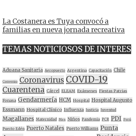
La Costanera es Tuya convocó a
familias en nueva jornada recreativa
TEMAS NOTICIOSOS DE INTERES
Aduana Sanitaria
Chile
Argentina
Aeropuerto
Capacitación
COVID-19
Coronavirus
Convenio
Cuarentena
Cárcel
ELEAM
Exámenes
Fiestas Patrias
Gendarmería
HCM
Hospital Augusto
Fonasa
Hospital
Essmann
Hospital Clínico
Influenza
Justicia
Juventud
PDI
Magallanes
Niños
Maternidad
Pandemia
PCR
Mes
Perú
Punta
Puerto Natales
Puerto Williams
Puerto Edén