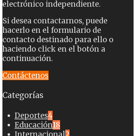
electrónico independiente.
Si desea contactarnos, puede
hacerlo en el formulario de
contacto destinado para ello o
haciendo click en el botón a
continuación.
Contáctenos
Categorías
Deportes
4
Educación
18
Internacional
2