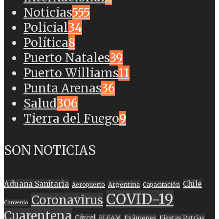
Noticias
555
Policial
34
Política
8
Puerto Natales
39
Puerto Williams
11
Punta Arenas
36
Salud
306
Tierra del Fuego
9
SON NOTICIAS
Aduana Sanitaria
Chile
Argentina
Aeropuerto
Capacitación
COVID-19
Coronavirus
Convenio
Cuarentena
Cárcel
ELEAM
Exámenes
Fiestas Patrias