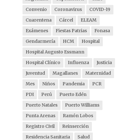
Convenio
Coronavirus
COVID-19
Cuarentena
Cárcel
ELEAM
Exámenes
Fiestas Patrias
Fonasa
Gendarmería
HCM
Hospital
Hospital Augusto Essmann
Hospital Clínico
Influenza
Justicia
Juventud
Magallanes
Maternidad
Mes
Niños
Pandemia
PCR
PDI
Perú
Puerto Edén
Puerto Natales
Puerto Williams
Punta Arenas
Ramón Lobos
Registro Civil
Reinserción
Residencia Sanitaria
Salud