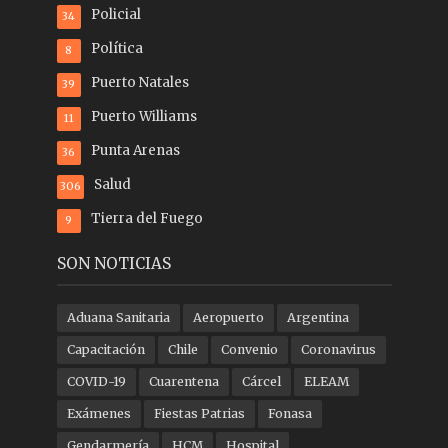
Policial
34
Política
8
Puerto Natales
39
Puerto Williams
11
Punta Arenas
36
Salud
306
Tierra del Fuego
9
SON NOTICIAS
Aduana Sanitaria
Aeropuerto
Argentina
Capacitación
Chile
Convenio
Coronavirus
COVID-19
Cuarentena
Cárcel
ELEAM
Exámenes
Fiestas Patrias
Fonasa
Gendarmería
HCM
Hospital