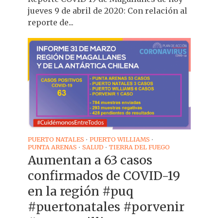
jueves 9 de abril de 2020: Con relación al
reporte de...
PUERTO NATALES
PUERTO WILLIAMS
•
•
PUNTA ARENAS
SALUD
TIERRA DEL FUEGO
•
•
Aumentan a 63 casos
confirmados de COVID-19
en la región #puq
#puertonatales #porvenir