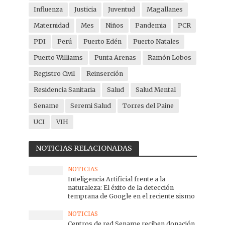
Influenza
Justicia
Juventud
Magallanes
Maternidad
Mes
Niños
Pandemia
PCR
PDI
Perú
Puerto Edén
Puerto Natales
Puerto Williams
Punta Arenas
Ramón Lobos
Registro Civil
Reinserción
Residencia Sanitaria
Salud
Salud Mental
Sename
Seremi Salud
Torres del Paine
UCI
VIH
NOTICIAS RELACIONADAS
NOTICIAS
Inteligencia Artificial frente a la
naturaleza: El éxito de la detección
temprana de Google en el reciente sismo
NOTICIAS
Centros de red Sename reciben donación