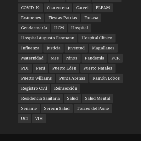
COVID-19
Cuarentena
Cárcel
ELEAM
Exámenes
Fiestas Patrias
Fonasa
Gendarmería
HCM
Hospital
Hospital Augusto Essmann
Hospital Clínico
Influenza
Justicia
Juventud
Magallanes
Maternidad
Mes
Niños
Pandemia
PCR
PDI
Perú
Puerto Edén
Puerto Natales
Puerto Williams
Punta Arenas
Ramón Lobos
Registro Civil
Reinserción
Residencia Sanitaria
Salud
Salud Mental
Sename
Seremi Salud
Torres del Paine
UCI
VIH