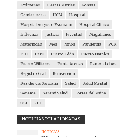
Exámenes
Fiestas Patrias
Fonasa
Gendarmería
HCM
Hospital
Hospital Augusto Essmann
Hospital Clínico
Influenza
Justicia
Juventud
Magallanes
Maternidad
Mes
Niños
Pandemia
PCR
PDI
Perú
Puerto Edén
Puerto Natales
Puerto Williams
Punta Arenas
Ramón Lobos
Registro Civil
Reinserción
Residencia Sanitaria
Salud
Salud Mental
Sename
Seremi Salud
Torres del Paine
UCI
VIH
NOTICIAS RELACIONADAS
NOTICIAS