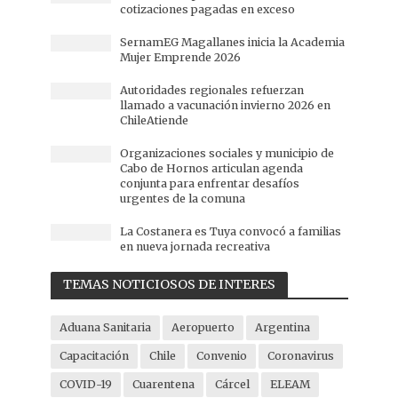
cotizaciones pagadas en exceso
SernamEG Magallanes inicia la Academia
Mujer Emprende 2026
Autoridades regionales refuerzan
llamado a vacunación invierno 2026 en
ChileAtiende
Organizaciones sociales y municipio de
Cabo de Hornos articulan agenda
conjunta para enfrentar desafíos
urgentes de la comuna
La Costanera es Tuya convocó a familias
en nueva jornada recreativa
TEMAS NOTICIOSOS DE INTERES
Aduana Sanitaria
Aeropuerto
Argentina
Capacitación
Chile
Convenio
Coronavirus
COVID-19
Cuarentena
Cárcel
ELEAM