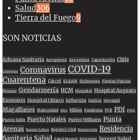
Salud
306
Tierra del Fuego
9
SON NOTICIAS
Aduana Sanitaria
Chile
Argentina
Aeropuerto
Capacitación
COVID-19
Coronavirus
Convenio
Cuarentena
Cárcel
ELEAM
Exámenes
Fiestas Patrias
Gendarmería
HCM
Hospital Augusto
Fonasa
Hospital
Essmann
Hospital Clínico
Influenza
Justicia
Juventud
PDI
Magallanes
Niños
Maternidad
Pandemia
PCR
Mes
Perú
Punta
Puerto Natales
Puerto Williams
Puerto Edén
Residencia
Arenas
Registro Civil
Ramón Lobos
Reinserción
Sanitaria
Salud
Seremi Salud
Sename
Salud Mental