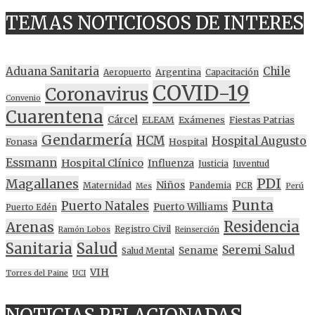
TEMAS NOTICIOSOS DE INTERES
Aduana Sanitaria
Chile
Argentina
Aeropuerto
Capacitación
COVID-19
Coronavirus
Convenio
Cuarentena
Cárcel
ELEAM
Exámenes
Fiestas Patrias
Gendarmería
HCM
Hospital Augusto
Fonasa
Hospital
Essmann
Hospital Clínico
Influenza
Justicia
Juventud
PDI
Magallanes
Niños
Maternidad
Pandemia
PCR
Mes
Perú
Punta
Puerto Natales
Puerto Williams
Puerto Edén
Residencia
Arenas
Registro Civil
Ramón Lobos
Reinserción
Sanitaria
Salud
Seremi Salud
Sename
Salud Mental
VIH
Torres del Paine
UCI