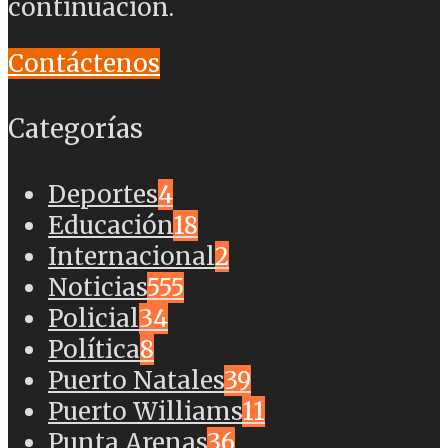
continuación.
Contáctenos
Categorías
Deportes
4
Educación
18
Internacional
2
Noticias
555
Policial
34
Política
8
Puerto Natales
39
Puerto Williams
11
Punta Arenas
36