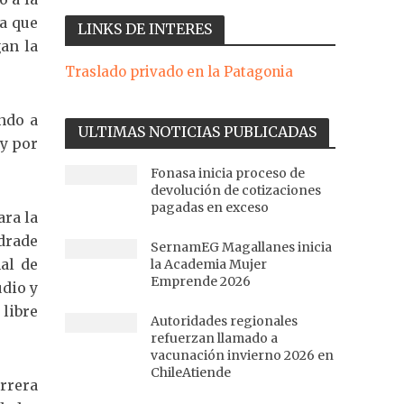
a que
LINKS DE INTERES
an la
Traslado privado en la Patagonia
ndo a
ULTIMAS NOTICIAS PUBLICADAS
 y por
Fonasa inicia proceso de
devolución de cotizaciones
pagadas en exceso
ara la
drade
SernamEG Magallanes inicia
al de
la Academia Mujer
Emprende 2026
udio y
 libre
Autoridades regionales
refuerzan llamado a
vacunación invierno 2026 en
ChileAtiende
rrera