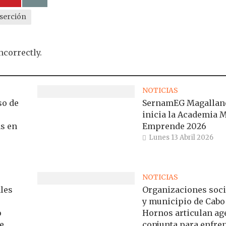
serción
ncorrectly.
NOTICIAS
so de
SernamEG Magallan
inicia la Academia 
s en
Emprende 2026
Lunes 13 Abril 2026
NOTICIAS
les
Organizaciones soci
y municipio de Cabo
o
Hornos articulan a
e
conjunta para enfre