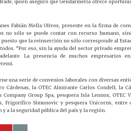
ndrade, quien aseguró que Gendarmería ofrece oportuni
lanes Fabián Mella Olivos, presente en la firma de con
dos no sólo se puede contar con recurso humano, sin
 puesto que la reinserción no sólo corresponde al Esta
dos. “Por eso, sin la ayuda del sector privado empres
r adelante. La presencia de muchos empresarios en
eremi.
e una serie de convenios laborales con diversas enti
iro Cárdenas, la OTEC Almirante Carlos Condell, la C
son Company Group Spa, pesquera Isla Lennox, OTEC V
s, Frigorífico Simunovic y pesquera Unicorns, entre o
y a la seguridad pública del país y la región.