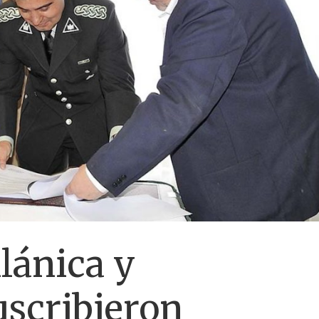
lánica y
scribieron