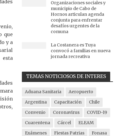
dades
Organizaciones sociales y
municipio de Cabo de
Hornos articulan agenda
conjunta para enfrentar
desafíos urgentes de la
venio,
comuna
o que
do y a
La Costanera es Tuya
arial
convocó a familias en nueva
jornada recreativa
 esta
TEMAS NOTICIOSOS DE INTERES
dades
ámara
Aduana Sanitaria
Aeropuerto
isión
Argentina
Capacitación
Chile
tros,
Convenio
Coronavirus
COVID-19
Cuarentena
Cárcel
ELEAM
Exámenes
Fiestas Patrias
Fonasa