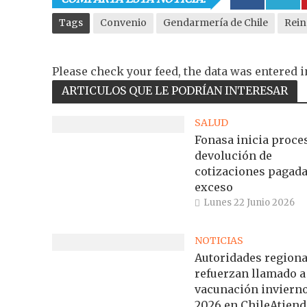
Tags
Convenio
Gendarmería de Chile
Rein
Please check your feed, the data was entered i
ARTICULOS QUE LE PODRÍAN INTERESAR
SALUD
Fonasa inicia proce
devolución de
cotizaciones pagada
exceso
Lunes 22 Junio 2026
NOTICIAS
Autoridades regiona
refuerzan llamado a
vacunación inviern
2026 en ChileAtiend