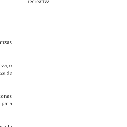
recreativa
anzas
za, o
za de
sonas
 para
o a la