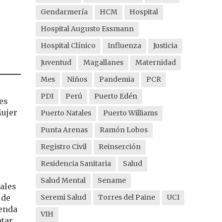
Gendarmería
HCM
Hospital
Hospital Augusto Essmann
Hospital Clínico
Influenza
Justicia
Juventud
Magallanes
Maternidad
Mes
Niños
Pandemia
PCR
PDI
Perú
Puerto Edén
es
Mujer
Puerto Natales
Puerto Williams
Punta Arenas
Ramón Lobos
Registro Civil
Reinserción
Residencia Sanitaria
Salud
Salud Mental
Sename
ales
 de
Seremi Salud
Torres del Paine
UCI
genda
VIH
ntar