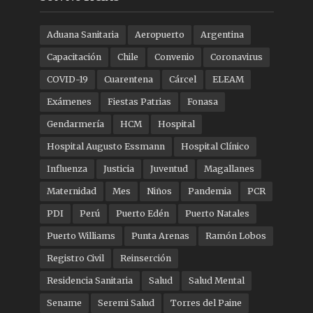
Aduana Sanitaria
Aeropuerto
Argentina
Capacitación
Chile
Convenio
Coronavirus
COVID-19
Cuarentena
Cárcel
ELEAM
Exámenes
Fiestas Patrias
Fonasa
Gendarmería
HCM
Hospital
Hospital Augusto Essmann
Hospital Clínico
Influenza
Justicia
Juventud
Magallanes
Maternidad
Mes
Niños
Pandemia
PCR
PDI
Perú
Puerto Edén
Puerto Natales
Puerto Williams
Punta Arenas
Ramón Lobos
Registro Civil
Reinserción
Residencia Sanitaria
Salud
Salud Mental
Sename
Seremi Salud
Torres del Paine