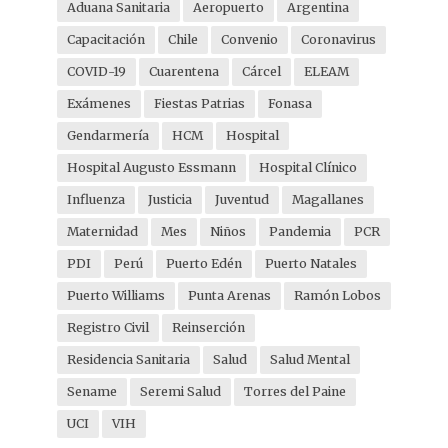
Aduana Sanitaria
Aeropuerto
Argentina
Capacitación
Chile
Convenio
Coronavirus
COVID-19
Cuarentena
Cárcel
ELEAM
Exámenes
Fiestas Patrias
Fonasa
Gendarmería
HCM
Hospital
Hospital Augusto Essmann
Hospital Clínico
Influenza
Justicia
Juventud
Magallanes
Maternidad
Mes
Niños
Pandemia
PCR
PDI
Perú
Puerto Edén
Puerto Natales
Puerto Williams
Punta Arenas
Ramón Lobos
Registro Civil
Reinserción
Residencia Sanitaria
Salud
Salud Mental
Sename
Seremi Salud
Torres del Paine
UCI
VIH