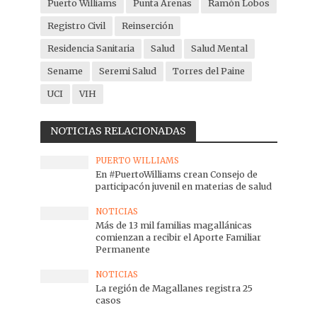
Puerto Williams
Punta Arenas
Ramón Lobos
Registro Civil
Reinserción
Residencia Sanitaria
Salud
Salud Mental
Sename
Seremi Salud
Torres del Paine
UCI
VIH
NOTICIAS RELACIONADAS
PUERTO WILLIAMS
En #PuertoWilliams crean Consejo de
participacón juvenil en materias de salud
NOTICIAS
Más de 13 mil familias magallánicas
comienzan a recibir el Aporte Familiar
Permanente
NOTICIAS
La región de Magallanes registra 25
casos