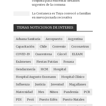
conjunta para enfrentar desafíos
urgentes de la comuna
La Costanera es Tuya convocó a familias
en nueva jornada recreativa
TEMAS NOTICIOSOS DE INTERES
Aduana Sanitaria
Aeropuerto
Argentina
Capacitación
Chile
Convenio
Coronavirus
COVID-19
Cuarentena
Cárcel
ELEAM
Exámenes
Fiestas Patrias
Fonasa
Gendarmería
HCM
Hospital
Hospital Augusto Essmann
Hospital Clínico
Influenza
Justicia
Juventud
Magallanes
Maternidad
Mes
Niños
Pandemia
PCR
PDI
Perú
Puerto Edén
Puerto Natales