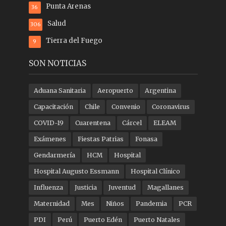
Punta Arenas
36
Salud
306
Tierra del Fuego
9
SON NOTICIAS
Aduana Sanitaria
Aeropuerto
Argentina
Capacitación
Chile
Convenio
Coronavirus
COVID-19
Cuarentena
Cárcel
ELEAM
Exámenes
Fiestas Patrias
Fonasa
Gendarmería
HCM
Hospital
Hospital Augusto Essmann
Hospital Clínico
Influenza
Justicia
Juventud
Magallanes
Maternidad
Mes
Niños
Pandemia
PCR
PDI
Perú
Puerto Edén
Puerto Natales