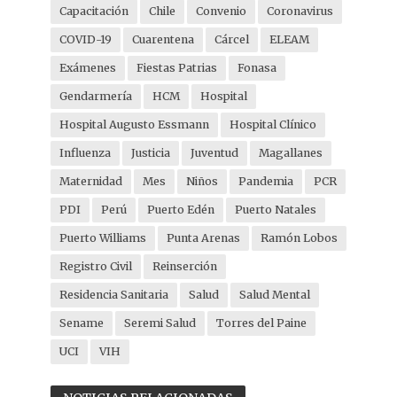
Capacitación
Chile
Convenio
Coronavirus
COVID-19
Cuarentena
Cárcel
ELEAM
Exámenes
Fiestas Patrias
Fonasa
Gendarmería
HCM
Hospital
Hospital Augusto Essmann
Hospital Clínico
Influenza
Justicia
Juventud
Magallanes
Maternidad
Mes
Niños
Pandemia
PCR
PDI
Perú
Puerto Edén
Puerto Natales
Puerto Williams
Punta Arenas
Ramón Lobos
Registro Civil
Reinserción
Residencia Sanitaria
Salud
Salud Mental
Sename
Seremi Salud
Torres del Paine
UCI
VIH