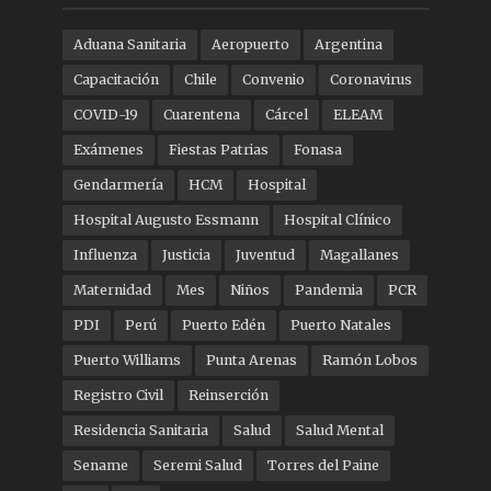
Aduana Sanitaria
Aeropuerto
Argentina
Capacitación
Chile
Convenio
Coronavirus
COVID-19
Cuarentena
Cárcel
ELEAM
Exámenes
Fiestas Patrias
Fonasa
Gendarmería
HCM
Hospital
Hospital Augusto Essmann
Hospital Clínico
Influenza
Justicia
Juventud
Magallanes
Maternidad
Mes
Niños
Pandemia
PCR
PDI
Perú
Puerto Edén
Puerto Natales
Puerto Williams
Punta Arenas
Ramón Lobos
Registro Civil
Reinserción
Residencia Sanitaria
Salud
Salud Mental
Sename
Seremi Salud
Torres del Paine