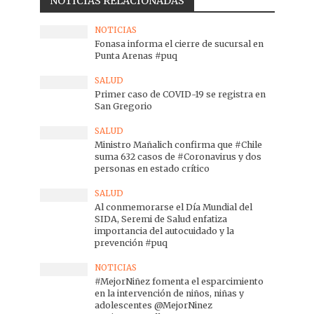
NOTICIAS RELACIONADAS
NOTICIAS
Fonasa informa el cierre de sucursal en
Punta Arenas #puq
SALUD
Primer caso de COVID-19 se registra en
San Gregorio
SALUD
Ministro Mañalich confirma que #Chile
suma 632 casos de #Coronavirus y dos
personas en estado crítico
SALUD
Al conmemorarse el Día Mundial del
SIDA, Seremi de Salud enfatiza
importancia del autocuidado y la
prevención #puq
NOTICIAS
#MejorNiñez fomenta el esparcimiento
en la intervención de niños, niñas y
adolescentes @MejorNinez