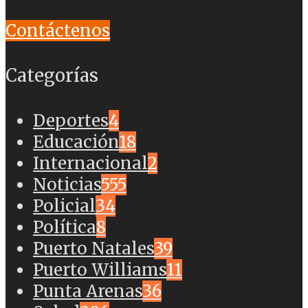
Contáctenos
Categorías
Deportes
4
Educación
18
Internacional
2
Noticias
555
Policial
34
Política
8
Puerto Natales
39
Puerto Williams
11
Punta Arenas
36