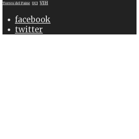
VIH
Torres del Paine
UCI
facebook
twitter