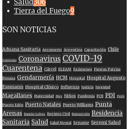
Salud
306
Tierra del Fuego
9
SON NOTICIAS
Aduana Sanitaria
Chile
Argentina
Aeropuerto
Capacitación
COVID-19
Coronavirus
Convenio
Cuarentena
Cárcel
ELEAM
Exámenes
Fiestas Patrias
Gendarmería
HCM
Hospital Augusto
Fonasa
Hospital
Essmann
Hospital Clínico
Influenza
Justicia
Juventud
PDI
Magallanes
Niños
Maternidad
Pandemia
PCR
Mes
Perú
Punta
Puerto Natales
Puerto Williams
Puerto Edén
Residencia
Arenas
Registro Civil
Ramón Lobos
Reinserción
Sanitaria
Salud
Seremi Salud
Sename
Salud Mental