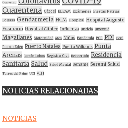
COVID-19
Coronavirus
Convenio
Cuarentena
Cárcel
ELEAM
Exámenes
Fiestas Patrias
Gendarmería
HCM
Hospital Augusto
Fonasa
Hospital
Essmann
Hospital Clínico
Influenza
Justicia
Juventud
PDI
Magallanes
Niños
Maternidad
Pandemia
PCR
Mes
Perú
Punta
Puerto Natales
Puerto Williams
Puerto Edén
Residencia
Arenas
Registro Civil
Ramón Lobos
Reinserción
Sanitaria
Salud
Seremi Salud
Sename
Salud Mental
VIH
Torres del Paine
UCI
NOTICIAS RELACIONADAS
NOTICIAS