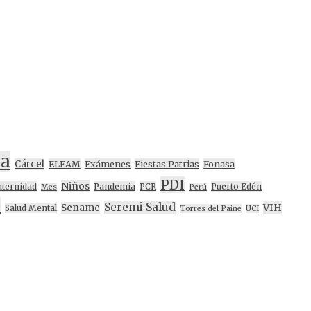
na
Cárcel
ELEAM
Exámenes
Fiestas Patrias
Fonasa
PDI
Niños
ternidad
Pandemia
PCR
Puerto Edén
Mes
Perú
d
Seremi Salud
VIH
Sename
Salud Mental
Torres del Paine
UCI