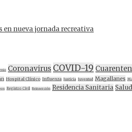
s en nueva jornada recreativa
COVID-19
Coronavirus
Cuarente
enio
Magallanes
nn
Hospital Clínico
Influenza
Justicia
Juventud
Ma
Residencia Sanitaria
Salu
Registro Civil
bos
Reinserción