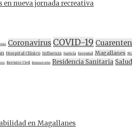
s en nueva jornada recreativa
COVID-19
Coronavirus
Cuarente
enio
Magallanes
nn
Hospital Clínico
Influenza
Justicia
Juventud
Ma
Residencia Sanitaria
Salu
Registro Civil
bos
Reinserción
zabilidad en Magallanes