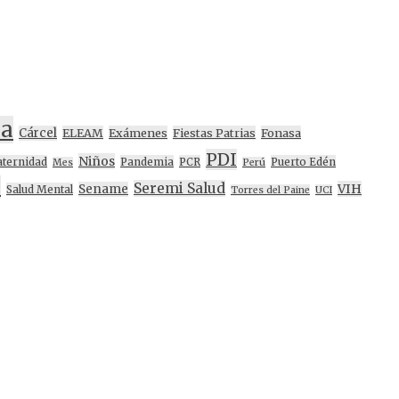
na
Cárcel
ELEAM
Exámenes
Fiestas Patrias
Fonasa
PDI
Niños
ternidad
Pandemia
PCR
Puerto Edén
Mes
Perú
d
Seremi Salud
VIH
Sename
Salud Mental
Torres del Paine
UCI