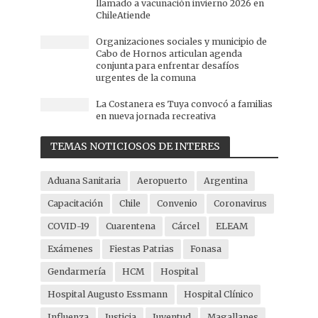
llamado a vacunación invierno 2026 en
ChileAtiende
Organizaciones sociales y municipio de
Cabo de Hornos articulan agenda
conjunta para enfrentar desafíos
urgentes de la comuna
La Costanera es Tuya convocó a familias
en nueva jornada recreativa
TEMAS NOTICIOSOS DE INTERES
Aduana Sanitaria
Aeropuerto
Argentina
Capacitación
Chile
Convenio
Coronavirus
COVID-19
Cuarentena
Cárcel
ELEAM
Exámenes
Fiestas Patrias
Fonasa
Gendarmería
HCM
Hospital
Hospital Augusto Essmann
Hospital Clínico
Influenza
Justicia
Juventud
Magallanes