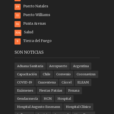
Puerto Natales
39
Puerto Williams
11
Punta Arenas
36
Salud
306
Tierra del Fuego
9
SON NOTICIAS
Aduana Sanitaria
Aeropuerto
Argentina
Capacitación
Chile
Convenio
Coronavirus
COVID-19
Cuarentena
Cárcel
ELEAM
Exámenes
Fiestas Patrias
Fonasa
Gendarmería
HCM
Hospital
Hospital Augusto Essmann
Hospital Clínico