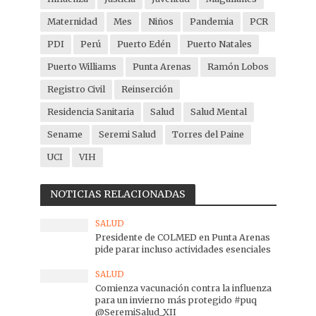
Maternidad
Mes
Niños
Pandemia
PCR
PDI
Perú
Puerto Edén
Puerto Natales
Puerto Williams
Punta Arenas
Ramón Lobos
Registro Civil
Reinserción
Residencia Sanitaria
Salud
Salud Mental
Sename
Seremi Salud
Torres del Paine
UCI
VIH
NOTICIAS RELACIONADAS
SALUD
Presidente de COLMED en Punta Arenas
pide parar incluso actividades esenciales
SALUD
Comienza vacunación contra la influenza
para un invierno más protegido #puq
@SeremiSalud_XII