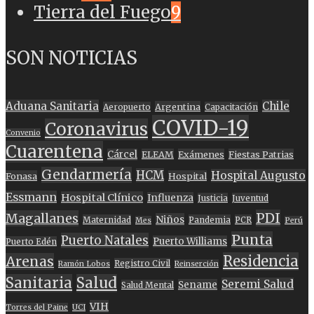
Tierra del Fuego
9
SON NOTICIAS
Aduana Sanitaria
Chile
Argentina
Aeropuerto
Capacitación
COVID-19
Coronavirus
Convenio
Cuarentena
Cárcel
ELEAM
Exámenes
Fiestas Patrias
Gendarmería
HCM
Hospital Augusto
Fonasa
Hospital
Essmann
Hospital Clínico
Influenza
Justicia
Juventud
PDI
Magallanes
Niños
Maternidad
Pandemia
PCR
Mes
Perú
Punta
Puerto Natales
Puerto Williams
Puerto Edén
Residencia
Arenas
Registro Civil
Ramón Lobos
Reinserción
Sanitaria
Salud
Seremi Salud
Sename
Salud Mental
VIH
Torres del Paine
UCI