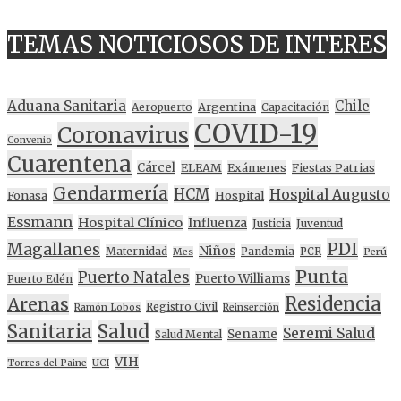
TEMAS NOTICIOSOS DE INTERES
Aduana Sanitaria
Chile
Argentina
Aeropuerto
Capacitación
COVID-19
Coronavirus
Convenio
Cuarentena
Cárcel
ELEAM
Exámenes
Fiestas Patrias
Gendarmería
HCM
Hospital Augusto
Fonasa
Hospital
Essmann
Hospital Clínico
Influenza
Justicia
Juventud
PDI
Magallanes
Niños
Maternidad
Pandemia
PCR
Mes
Perú
Punta
Puerto Natales
Puerto Williams
Puerto Edén
Residencia
Arenas
Registro Civil
Ramón Lobos
Reinserción
Sanitaria
Salud
Seremi Salud
Sename
Salud Mental
VIH
Torres del Paine
UCI