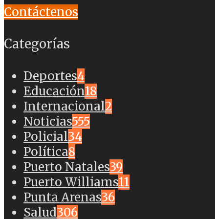
Contáctenos
Categorías
Deportes
4
Educación
18
Internacional
2
Noticias
555
Policial
34
Política
8
Puerto Natales
39
Puerto Williams
11
Punta Arenas
36
Salud
306