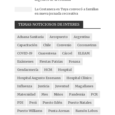
La Costanera es Tuya convocó a familias
en nueva jornada recreativa
TEMAS NOTICIOSOS DE INTERES
Aduana Sanitaria
Aeropuerto
Argentina
Capacitación
Chile
Convenio
Coronavirus
COVID-19
Cuarentena
Cárcel
ELEAM
Exámenes
Fiestas Patrias
Fonasa
Gendarmería
HCM
Hospital
Hospital Augusto Essmann
Hospital Clínico
Influenza
Justicia
Juventud
Magallanes
Maternidad
Mes
Niños
Pandemia
PCR
PDI
Perú
Puerto Edén
Puerto Natales
Puerto Williams
Punta Arenas
Ramón Lobos