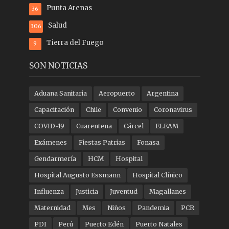
Punta Arenas
36
Salud
306
Tierra del Fuego
9
SON NOTICIAS
Aduana Sanitaria
Aeropuerto
Argentina
Capacitación
Chile
Convenio
Coronavirus
COVID-19
Cuarentena
Cárcel
ELEAM
Exámenes
Fiestas Patrias
Fonasa
Gendarmería
HCM
Hospital
Hospital Augusto Essmann
Hospital Clínico
Influenza
Justicia
Juventud
Magallanes
Maternidad
Mes
Niños
Pandemia
PCR
PDI
Perú
Puerto Edén
Puerto Natales