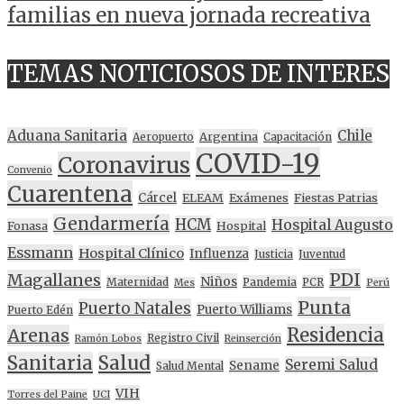
familias en nueva jornada recreativa
TEMAS NOTICIOSOS DE INTERES
Aduana Sanitaria
Chile
Argentina
Aeropuerto
Capacitación
COVID-19
Coronavirus
Convenio
Cuarentena
Cárcel
ELEAM
Exámenes
Fiestas Patrias
Gendarmería
HCM
Hospital Augusto
Fonasa
Hospital
Essmann
Hospital Clínico
Influenza
Justicia
Juventud
PDI
Magallanes
Niños
Maternidad
Pandemia
PCR
Mes
Perú
Punta
Puerto Natales
Puerto Williams
Puerto Edén
Residencia
Arenas
Registro Civil
Ramón Lobos
Reinserción
Sanitaria
Salud
Seremi Salud
Sename
Salud Mental
VIH
Torres del Paine
UCI