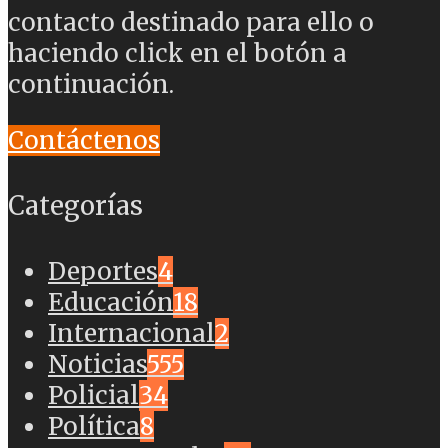
contacto destinado para ello o
haciendo click en el botón a
continuación.
Contáctenos
Categorías
Deportes
4
Educación
18
Internacional
2
Noticias
555
Policial
34
Política
8