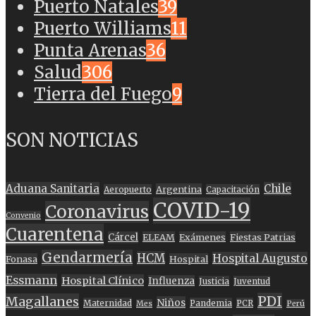
Puerto Natales
39
Puerto Williams
11
Punta Arenas
36
Salud
306
Tierra del Fuego
9
SON NOTICIAS
Aduana Sanitaria
Chile
Argentina
Aeropuerto
Capacitación
COVID-19
Coronavirus
Convenio
Cuarentena
Cárcel
ELEAM
Exámenes
Fiestas Patrias
Gendarmería
HCM
Hospital Augusto
Fonasa
Hospital
Essmann
Hospital Clínico
Influenza
Justicia
Juventud
PDI
Magallanes
Niños
Maternidad
Pandemia
PCR
Mes
Perú