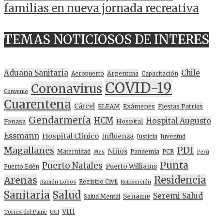
familias en nueva jornada recreativa
TEMAS NOTICIOSOS DE INTERES
Aduana Sanitaria
Chile
Argentina
Aeropuerto
Capacitación
COVID-19
Coronavirus
Convenio
Cuarentena
Cárcel
ELEAM
Exámenes
Fiestas Patrias
Gendarmería
HCM
Hospital Augusto
Fonasa
Hospital
Essmann
Hospital Clínico
Influenza
Justicia
Juventud
PDI
Magallanes
Niños
Maternidad
Pandemia
PCR
Mes
Perú
Punta
Puerto Natales
Puerto Williams
Puerto Edén
Residencia
Arenas
Registro Civil
Ramón Lobos
Reinserción
Sanitaria
Salud
Seremi Salud
Sename
Salud Mental
VIH
Torres del Paine
UCI