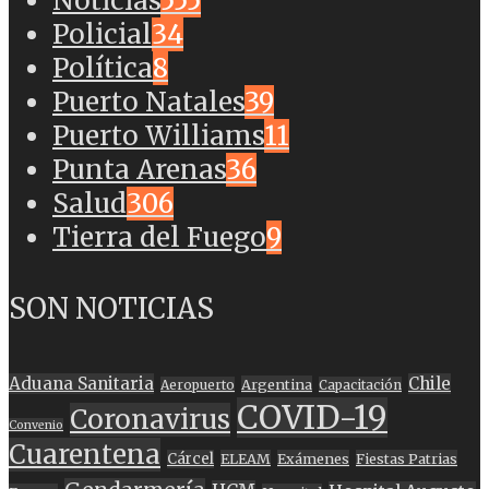
Noticias
555
Policial
34
Política
8
Puerto Natales
39
Puerto Williams
11
Punta Arenas
36
Salud
306
Tierra del Fuego
9
SON NOTICIAS
Aduana Sanitaria
Chile
Argentina
Aeropuerto
Capacitación
COVID-19
Coronavirus
Convenio
Cuarentena
Cárcel
ELEAM
Exámenes
Fiestas Patrias