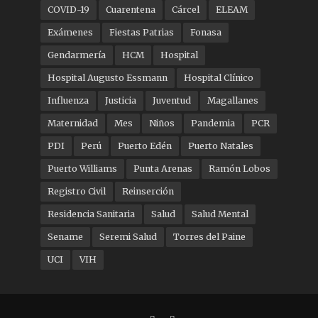
COVID-19
Cuarentena
Cárcel
ELEAM
Exámenes
Fiestas Patrias
Fonasa
Gendarmería
HCM
Hospital
Hospital Augusto Essmann
Hospital Clínico
Influenza
Justicia
Juventud
Magallanes
Maternidad
Mes
Niños
Pandemia
PCR
PDI
Perú
Puerto Edén
Puerto Natales
Puerto Williams
Punta Arenas
Ramón Lobos
Registro Civil
Reinserción
Residencia Sanitaria
Salud
Salud Mental
Sename
Seremi Salud
Torres del Paine
UCI
VIH