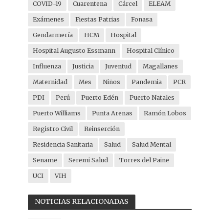
COVID-19
Cuarentena
Cárcel
ELEAM
Exámenes
Fiestas Patrias
Fonasa
Gendarmería
HCM
Hospital
Hospital Augusto Essmann
Hospital Clínico
Influenza
Justicia
Juventud
Magallanes
Maternidad
Mes
Niños
Pandemia
PCR
PDI
Perú
Puerto Edén
Puerto Natales
Puerto Williams
Punta Arenas
Ramón Lobos
Registro Civil
Reinserción
Residencia Sanitaria
Salud
Salud Mental
Sename
Seremi Salud
Torres del Paine
UCI
VIH
NOTICIAS RELACIONADAS