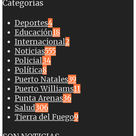
Categorías
Deportes
4
Educación
18
Internacional
2
Noticias
555
Policial
34
Política
8
Puerto Natales
39
Puerto Williams
11
Punta Arenas
36
Salud
306
Tierra del Fuego
9