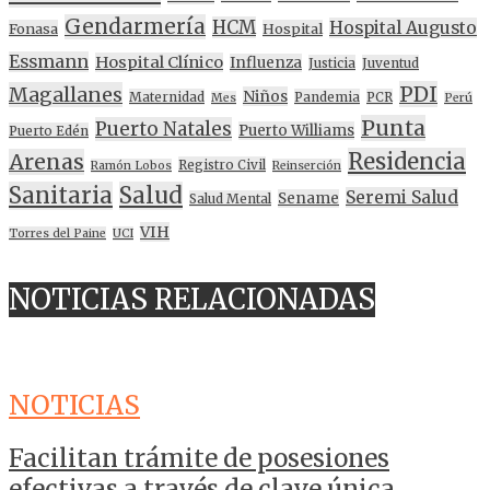
Gendarmería
HCM
Hospital Augusto
Fonasa
Hospital
Essmann
Hospital Clínico
Influenza
Justicia
Juventud
PDI
Magallanes
Niños
Maternidad
Pandemia
PCR
Mes
Perú
Punta
Puerto Natales
Puerto Williams
Puerto Edén
Residencia
Arenas
Registro Civil
Ramón Lobos
Reinserción
Sanitaria
Salud
Seremi Salud
Sename
Salud Mental
VIH
Torres del Paine
UCI
NOTICIAS RELACIONADAS
NOTICIAS
Facilitan trámite de posesiones
efectivas a través de clave única