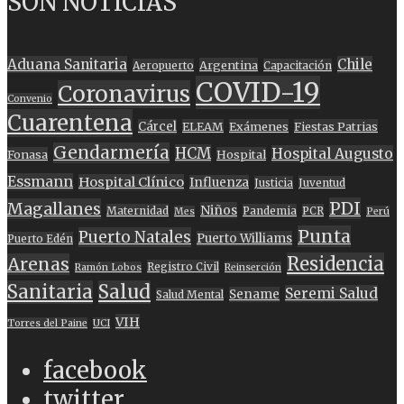
SON NOTICIAS
Aduana Sanitaria
Chile
Argentina
Aeropuerto
Capacitación
COVID-19
Coronavirus
Convenio
Cuarentena
Cárcel
ELEAM
Exámenes
Fiestas Patrias
Gendarmería
HCM
Hospital Augusto
Fonasa
Hospital
Essmann
Hospital Clínico
Influenza
Justicia
Juventud
PDI
Magallanes
Niños
Maternidad
Pandemia
PCR
Mes
Perú
Punta
Puerto Natales
Puerto Williams
Puerto Edén
Residencia
Arenas
Registro Civil
Ramón Lobos
Reinserción
Sanitaria
Salud
Seremi Salud
Sename
Salud Mental
VIH
Torres del Paine
UCI
facebook
twitter