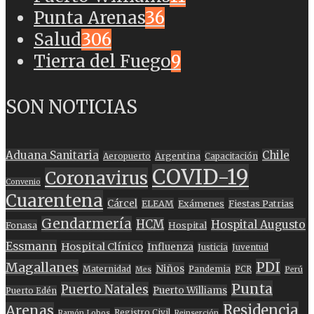
Punta Arenas
36
Salud
306
Tierra del Fuego
9
SON NOTICIAS
Aduana Sanitaria
Chile
Argentina
Aeropuerto
Capacitación
COVID-19
Coronavirus
Convenio
Cuarentena
Cárcel
ELEAM
Exámenes
Fiestas Patrias
Gendarmería
HCM
Hospital Augusto
Fonasa
Hospital
Essmann
Hospital Clínico
Influenza
Justicia
Juventud
PDI
Magallanes
Niños
Maternidad
Pandemia
PCR
Mes
Perú
Punta
Puerto Natales
Puerto Williams
Puerto Edén
Residencia
Arenas
Registro Civil
Ramón Lobos
Reinserción