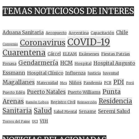
TEMAS NOTICIOSOS DE INTERES
Aduana Sanitaria
Chile
Argentina
Aeropuerto
Capacitación
COVID-19
Coronavirus
Convenio
Cuarentena
Cárcel
ELEAM
Exámenes
Fiestas Patrias
Gendarmería
HCM
Hospital Augusto
Fonasa
Hospital
Essmann
Hospital Clínico
Influenza
Justicia
Juventud
PDI
Magallanes
Niños
Maternidad
Pandemia
PCR
Mes
Perú
Punta
Puerto Natales
Puerto Williams
Puerto Edén
Residencia
Arenas
Registro Civil
Ramón Lobos
Reinserción
Sanitaria
Salud
Seremi Salud
Sename
Salud Mental
VIH
Torres del Paine
UCI