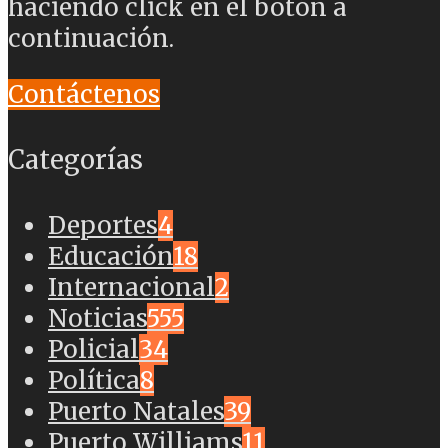
haciendo click en el botón a
continuación.
Contáctenos
Categorías
Deportes
4
Educación
18
Internacional
2
Noticias
555
Policial
34
Política
8
Puerto Natales
39
Puerto Williams
11