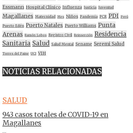
Essmann
Hospital Clínico
Influenza
Justicia
Juventud
PDI
Magallanes
Niños
Maternidad
Pandemia
PCR
Mes
Perú
Punta
Puerto Natales
Puerto Williams
Puerto Edén
Residencia
Arenas
Registro Civil
Ramón Lobos
Reinserción
Sanitaria
Salud
Seremi Salud
Sename
Salud Mental
VIH
Torres del Paine
UCI
NOTICIAS RELACIONADAS
SALUD
943 casos totales de COVID-19 en
Magallanes