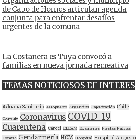
Organizaciones sociales y municipio
de Cabo de Hornos articulan agenda
conjunta para enfrentar desafíos
urgentes de la comuna
La Costanera es Tuya convocó a
familias en nueva jornada recreativa
TEMAS NOTICIOSOS DE INTERES
Aduana Sanitaria
Chile
Argentina
Aeropuerto
Capacitación
COVID-19
Coronavirus
Convenio
Cuarentena
Cárcel
ELEAM
Exámenes
Fiestas Patrias
Gendarmería
HCM
Hospital Augusto
Fonasa
Hospital