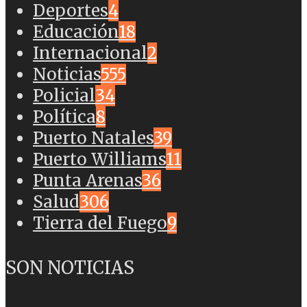
Deportes
4
Educación
18
Internacional
2
Noticias
555
Policial
34
Política
8
Puerto Natales
39
Puerto Williams
11
Punta Arenas
36
Salud
306
Tierra del Fuego
9
SON NOTICIAS