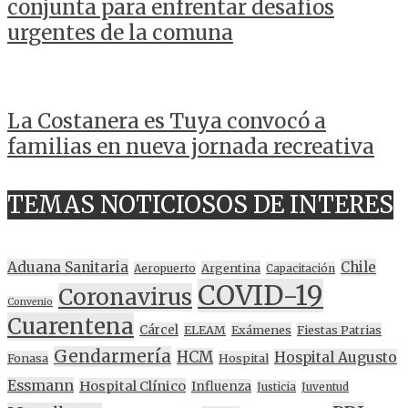
conjunta para enfrentar desafíos
urgentes de la comuna
La Costanera es Tuya convocó a
familias en nueva jornada recreativa
TEMAS NOTICIOSOS DE INTERES
Aduana Sanitaria
Chile
Argentina
Aeropuerto
Capacitación
COVID-19
Coronavirus
Convenio
Cuarentena
Cárcel
ELEAM
Exámenes
Fiestas Patrias
Gendarmería
HCM
Hospital Augusto
Fonasa
Hospital
Essmann
Hospital Clínico
Influenza
Justicia
Juventud