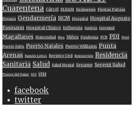
Convenio
Cuarentena
Cárcel
ELEAM
Exámenes
Fiestas Patrias
Gendarmería
HCM
Hospital Augusto
Fonasa
Hospital
Essmann
Hospital Clínico
Influenza
Justicia
Juventud
PDI
Magallanes
Niños
Maternidad
Pandemia
PCR
Mes
Perú
Punta
Puerto Natales
Puerto Williams
Puerto Edén
Residencia
Arenas
Registro Civil
Ramón Lobos
Reinserción
Sanitaria
Salud
Seremi Salud
Sename
Salud Mental
VIH
Torres del Paine
UCI
facebook
twitter