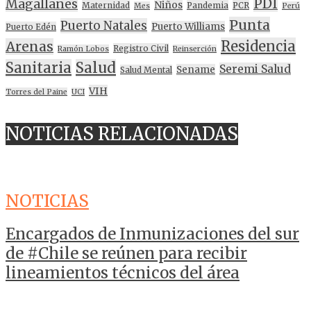
PDI
Magallanes
Niños
Maternidad
Pandemia
PCR
Mes
Perú
Punta
Puerto Natales
Puerto Williams
Puerto Edén
Residencia
Arenas
Registro Civil
Ramón Lobos
Reinserción
Sanitaria
Salud
Seremi Salud
Sename
Salud Mental
VIH
Torres del Paine
UCI
NOTICIAS RELACIONADAS
NOTICIAS
Encargados de Inmunizaciones del sur
de #Chile se reúnen para recibir
lineamientos técnicos del área