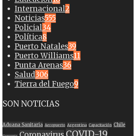
Internacional
2
Noticias
555
Policial
34
Política
8
Puerto Natales
39
Puerto Williams
11
Punta Arenas
36
Salud
306
Tierra del Fuego
9
SON NOTICIAS
Aduana Sanitaria
Chile
Argentina
Aeropuerto
Capacitación
COVID-19
Coronavirus