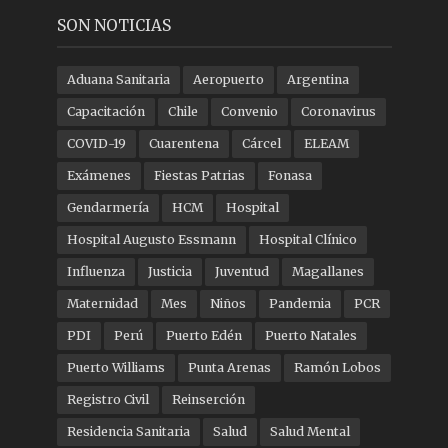
SON NOTICIAS
Aduana Sanitaria
Aeropuerto
Argentina
Capacitación
Chile
Convenio
Coronavirus
COVID-19
Cuarentena
Cárcel
ELEAM
Exámenes
Fiestas Patrias
Fonasa
Gendarmería
HCM
Hospital
Hospital Augusto Essmann
Hospital Clínico
Influenza
Justicia
Juventud
Magallanes
Maternidad
Mes
Niños
Pandemia
PCR
PDI
Perú
Puerto Edén
Puerto Natales
Puerto Williams
Punta Arenas
Ramón Lobos
Registro Civil
Reinserción
Residencia Sanitaria
Salud
Salud Mental