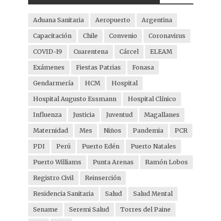
Aduana Sanitaria
Aeropuerto
Argentina
Capacitación
Chile
Convenio
Coronavirus
COVID-19
Cuarentena
Cárcel
ELEAM
Exámenes
Fiestas Patrias
Fonasa
Gendarmería
HCM
Hospital
Hospital Augusto Essmann
Hospital Clínico
Influenza
Justicia
Juventud
Magallanes
Maternidad
Mes
Niños
Pandemia
PCR
PDI
Perú
Puerto Edén
Puerto Natales
Puerto Williams
Punta Arenas
Ramón Lobos
Registro Civil
Reinserción
Residencia Sanitaria
Salud
Salud Mental
Sename
Seremi Salud
Torres del Paine