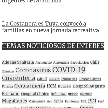
urgentes de la comuna
La Costanera es Tuya convocó a
familias en nueva jornada recreativa
TEMAS NOTICIOSOS DE INTERES
Aduana Sanitaria
Chile
Argentina
Aeropuerto
Capacitación
COVID-19
Coronavirus
Convenio
Cuarentena
Cárcel
ELEAM
Exámenes
Fiestas Patrias
Gendarmería
HCM
Hospital Augusto
Fonasa
Hospital
Essmann
Hospital Clínico
Influenza
Justicia
Juventud
PDI
Magallanes
Niños
Maternidad
Pandemia
PCR
Mes
Perú