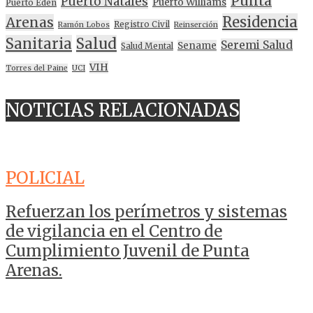
Punta
Puerto Natales
Puerto Williams
Puerto Edén
Residencia
Arenas
Registro Civil
Ramón Lobos
Reinserción
Sanitaria
Salud
Seremi Salud
Sename
Salud Mental
VIH
Torres del Paine
UCI
NOTICIAS RELACIONADAS
POLICIAL
Refuerzan los perímetros y sistemas
de vigilancia en el Centro de
Cumplimiento Juvenil de Punta
Arenas.