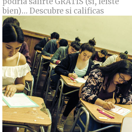
podría salirte GRATIS (sí, leíste
bien)… Descubre si calificas