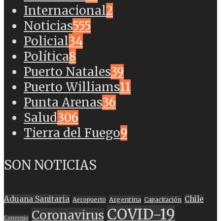
Internacional
2
Noticias
555
Policial
34
Política
8
Puerto Natales
39
Puerto Williams
11
Punta Arenas
36
Salud
306
Tierra del Fuego
9
SON NOTICIAS
Aduana Sanitaria
Chile
Argentina
Aeropuerto
Capacitación
COVID-19
Coronavirus
Convenio