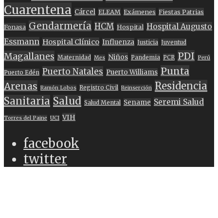
Cuarentena
Cárcel
ELEAM
Exámenes
Fiestas Patrias
Gendarmería
HCM
Hospital Augusto
Fonasa
Hospital
Essmann
Hospital Clínico
Influenza
Justicia
Juventud
PDI
Magallanes
Niños
Maternidad
Pandemia
PCR
Mes
Perú
Punta
Puerto Natales
Puerto Williams
Puerto Edén
Residencia
Arenas
Registro Civil
Ramón Lobos
Reinserción
Sanitaria
Salud
Seremi Salud
Sename
Salud Mental
VIH
Torres del Paine
UCI
facebook
twitter