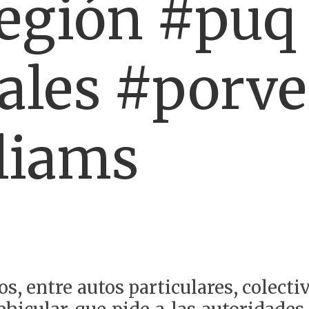
 región #puq
ales #porve
liams
, entre autos particulares, colectivo