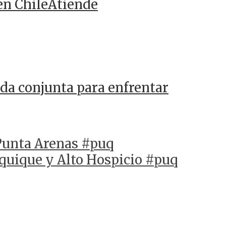
en ChileAtiende
da conjunta para enfrentar
 Punta Arenas #puq
Iquique y Alto Hospicio #puq