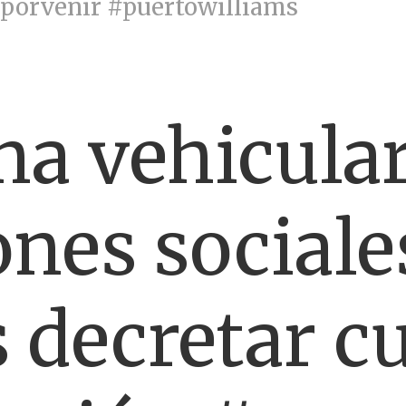
#porvenir #puertowilliams
na vehicula
nes sociale
 decretar c