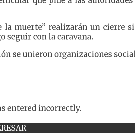
hicular que pide a las autoridades
 la muerte” realizarán un cierre si
go seguir con la caravana.
ión se unieron organizaciones socia
s entered incorrectly.
ERESAR