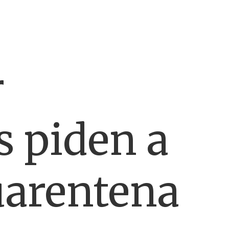
r
s piden a
uarentena