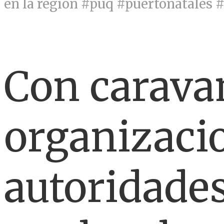
en la región #puq #puertonatales 
Con carava
organizacio
autoridades