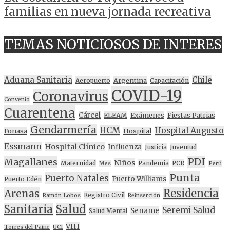
familias en nueva jornada recreativa
TEMAS NOTICIOSOS DE INTERES
Aduana Sanitaria
Chile
Argentina
Aeropuerto
Capacitación
COVID-19
Coronavirus
Convenio
Cuarentena
Cárcel
ELEAM
Exámenes
Fiestas Patrias
Gendarmería
HCM
Hospital Augusto
Fonasa
Hospital
Essmann
Hospital Clínico
Influenza
Justicia
Juventud
PDI
Magallanes
Niños
Maternidad
Pandemia
PCR
Mes
Perú
Punta
Puerto Natales
Puerto Williams
Puerto Edén
Residencia
Arenas
Registro Civil
Ramón Lobos
Reinserción
Sanitaria
Salud
Seremi Salud
Sename
Salud Mental
VIH
Torres del Paine
UCI