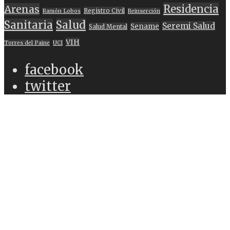
Residencia
Arenas
Registro Civil
Ramón Lobos
Reinserción
Sanitaria
Salud
Seremi Salud
Sename
Salud Mental
VIH
Torres del Paine
UCI
facebook
twitter