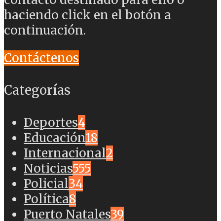
haciendo click en el botón a
continuación.
Contáctenos
Categorías
Deportes
4
Educación
18
Internacional
2
Noticias
555
Policial
34
Política
8
Puerto Natales
39