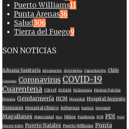
Puerto Williams
11
Punta Arenas
36
Salud
306
Tierra del Fuego
9
SON NOTICIAS
Aduana Sanitaria
Chile
Argentina
Aeropuerto
Capacitación
COVID-19
Coronavirus
Convenio
Cuarentena
Cárcel
ELEAM
Exámenes
Fiestas Patrias
Gendarmería
HCM
Hospital Augusto
Fonasa
Hospital
Essmann
Hospital Clínico
Influenza
Justicia
Juventud
PDI
Magallanes
Niños
Maternidad
Pandemia
PCR
Mes
Perú
Punta
Puerto Natales
Puerto Williams
Puerto Edén