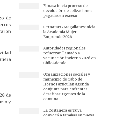
Fonasa inicia proceso de
devolución de cotizaciones
pagadas en exceso
ro de
erros
SernamEG Magallanes inicia
taron
la Academia Mujer
Emprende 2026
Autoridades regionales
vidad
refuerzan llamado a
vacunación invierno 2026 en
manera
ChileAtiende
Organizaciones sociales y
municipio de Cabo de
Hornos articulan agenda
conjunta para enfrentar
desafíos urgentes de la
 28 de
comuna
ario y
La Costanera es Tuya
convocó a familias en nueva