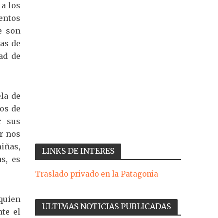
a los
entos
e son
as de
ad de
la de
pos de
r sus
ar nos
niñas,
LINKS DE INTERES
s, es
Traslado privado en la Patagonia
 quien
ULTIMAS NOTICIAS PUBLICADAS
te el