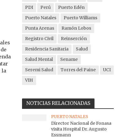
PDI
Perú
Puerto Edén
Puerto Natales
Puerto Williams
Punta Arenas
Ramón Lobos
Registro Civil
Reinserción
ales
Residencia Sanitaria
Salud
 de
genda
Salud Mental
Sename
ntar
Seremi Salud
Torres del Paine
UCI
 la
VIH
NOTICIAS RELACIONADAS
PUERTO NATALES
Director Nacional de Fonasa
visita Hospital Dr. Augusto
Essmann