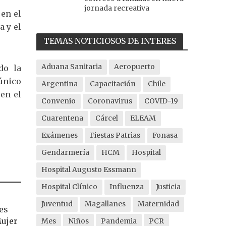
jornada recreativa
 en el
a y el
TEMAS NOTICIOSOS DE INTERES
Aduana Sanitaria
Aeropuerto
do la
único
Argentina
Capacitación
Chile
en el
Convenio
Coronavirus
COVID-19
Cuarentena
Cárcel
ELEAM
Exámenes
Fiestas Patrias
Fonasa
Gendarmería
HCM
Hospital
Hospital Augusto Essmann
Hospital Clínico
Influenza
Justicia
Juventud
Magallanes
Maternidad
es
Mujer
Mes
Niños
Pandemia
PCR