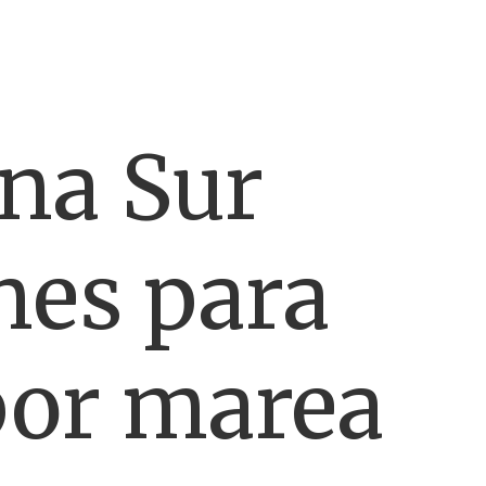
ona Sur
nes para
por marea