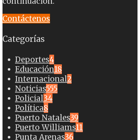
continuación.
Contáctenos
Categorías
Deportes
4
Educación
18
Internacional
2
Noticias
555
Policial
34
Política
8
Puerto Natales
39
Puerto Williams
11
Punta Arenas
36