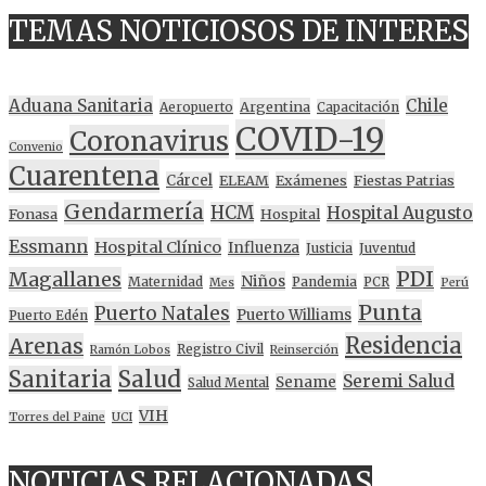
TEMAS NOTICIOSOS DE INTERES
Aduana Sanitaria
Chile
Argentina
Aeropuerto
Capacitación
COVID-19
Coronavirus
Convenio
Cuarentena
Cárcel
ELEAM
Exámenes
Fiestas Patrias
Gendarmería
HCM
Hospital Augusto
Fonasa
Hospital
Essmann
Hospital Clínico
Influenza
Justicia
Juventud
PDI
Magallanes
Niños
Maternidad
Pandemia
PCR
Mes
Perú
Punta
Puerto Natales
Puerto Williams
Puerto Edén
Residencia
Arenas
Registro Civil
Ramón Lobos
Reinserción
Sanitaria
Salud
Seremi Salud
Sename
Salud Mental
VIH
Torres del Paine
UCI
NOTICIAS RELACIONADAS