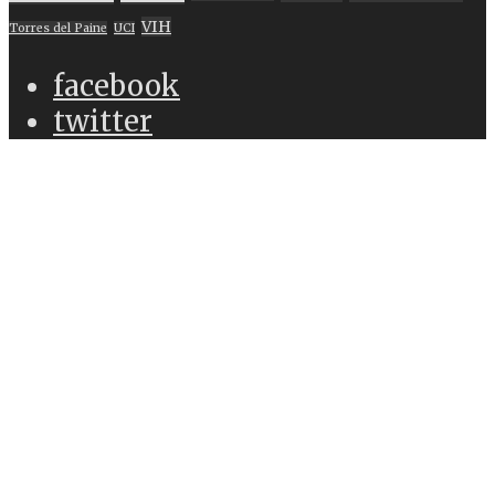
VIH
Torres del Paine
UCI
facebook
twitter