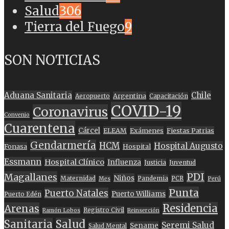
Salud
306
Tierra del Fuego
9
SON NOTICIAS
Aduana Sanitaria
Chile
Argentina
Aeropuerto
Capacitación
COVID-19
Coronavirus
Convenio
Cuarentena
Cárcel
ELEAM
Exámenes
Fiestas Patrias
Gendarmería
HCM
Hospital Augusto
Fonasa
Hospital
Essmann
Hospital Clínico
Influenza
Justicia
Juventud
PDI
Magallanes
Niños
Maternidad
Pandemia
PCR
Mes
Perú
Punta
Puerto Natales
Puerto Williams
Puerto Edén
Residencia
Arenas
Registro Civil
Ramón Lobos
Reinserción
Sanitaria
Salud
Seremi Salud
Sename
Salud Mental