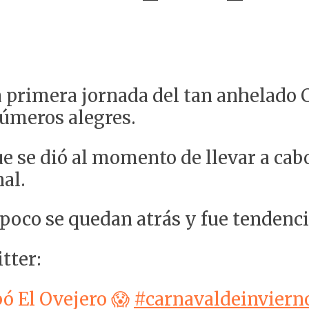
a primera jornada del tan anhelado C
números alegres.
e se dió al momento de llevar a cabo 
nal.
poco se quedan atrás y fue tendencia 
tter:
pó El Ovejero 😱
#carnavaldeinviern