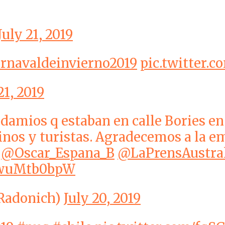
July 21, 2019
rnavaldeinvierno2019
pic.twitter.
21, 2019
damios q estaban en calle Bories en 
inos y turistas. Agradecemos a la e
@Oscar_Espana_B
@LaPrensAustra
/awuMtb0bpW
Radonich)
July 20, 2019