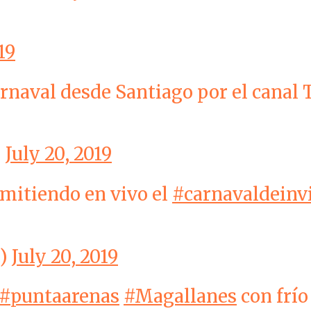
19
arnaval desde Santiago por el canal 
)
July 20, 2019
smitiendo en vivo el
#carnavaldeinv
a)
July 20, 2019
#puntaarenas
#Magallanes
con frío