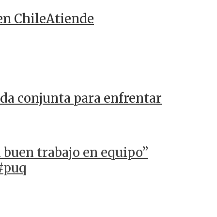
en ChileAtiende
da conjunta para enfrentar
n buen trabajo en equipo”
 #puq