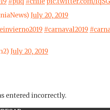
19
#puq
#chile
pic.twitter.com/fqS
oniaNews)
July 20, 2019
einvierno2019
#carnaval2019
#carna
oh2)
July 20, 2019
s entered incorrectly.