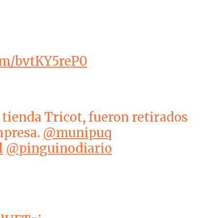
com/bvtKY5reP0
tienda Tricot, fueron retirados
mpresa.
@munipuq
l
@pinguinodiario