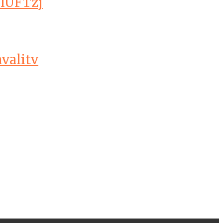
GlUFTzj
valitv