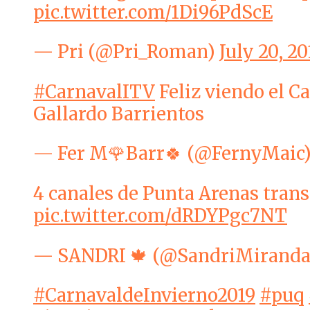
pic.twitter.com/1Di96PdScE
— Pri (@Pri_Roman)
July 20, 20
#CarnavalITV
Feliz viendo el C
Gallardo Barrientos
— Fer M🌹Barr🍀 (@FernyMaic
4 canales de Punta Arenas tran
pic.twitter.com/dRDYPgc7NT
— SANDRI 🍁 (@SandriMirand
#CarnavaldeInvierno2019
#puq