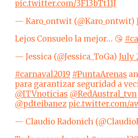
pic.twitter.com/3F13bTt11J
— Karo_ontwit (@Karo_ontwit)
Lejos Consuelo la mejor… 😘
#ca
— Jessica (@Jessica_ToGa)
July 
#carnaval2019
#PuntaArenas
an
para garantizar seguridad a vec
@ITVnoticias
@RedAustral_tvn
@pdteibanez
pic.twitter.com
— Claudio Radonich (@Claudio