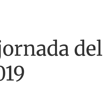
jornada del
019