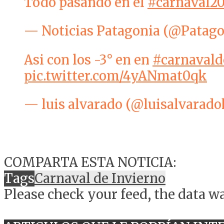
Todo pasando en el
#carnaval20
— Noticias Patagonia (@Patag
Asi con los -3° en en
#carnavald
pic.twitter.com/4yANmat0qk
— luis alvarado (@luisalvarad
COMPARTA ESTA NOTICIA:
Tags
Carnaval de Invierno
Please check your feed, the data wa