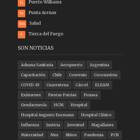
Puerto Williams
11
Punta Arenas
36
Salud
306
Tierra del Fuego
9
SON NOTICIAS
Aduana Sanitaria
Aeropuerto
Argentina
Capacitación
Chile
Convenio
Coronavirus
COVID-19
Cuarentena
Cárcel
ELEAM
Exámenes
Fiestas Patrias
Fonasa
Gendarmería
HCM
Hospital
Hospital Augusto Essmann
Hospital Clínico
Influenza
Justicia
Juventud
Magallanes
Maternidad
Mes
Niños
Pandemia
PCR