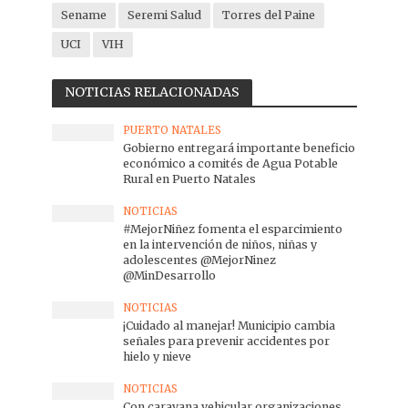
Sename
Seremi Salud
Torres del Paine
UCI
VIH
NOTICIAS RELACIONADAS
PUERTO NATALES
Gobierno entregará importante beneficio
económico a comités de Agua Potable
Rural en Puerto Natales
NOTICIAS
#MejorNiñez fomenta el esparcimiento
en la intervención de niños, niñas y
adolescentes @MejorNinez
@MinDesarrollo
NOTICIAS
¡Cuidado al manejar! Municipio cambia
señales para prevenir accidentes por
hielo y nieve
NOTICIAS
Con caravana vehicular organizaciones