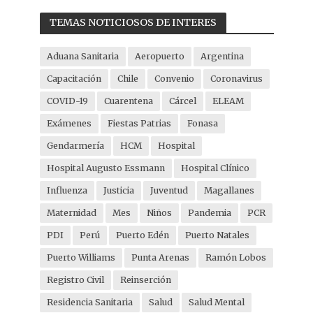
TEMAS NOTICIOSOS DE INTERES
Aduana Sanitaria
Aeropuerto
Argentina
Capacitación
Chile
Convenio
Coronavirus
COVID-19
Cuarentena
Cárcel
ELEAM
Exámenes
Fiestas Patrias
Fonasa
Gendarmería
HCM
Hospital
Hospital Augusto Essmann
Hospital Clínico
Influenza
Justicia
Juventud
Magallanes
Maternidad
Mes
Niños
Pandemia
PCR
PDI
Perú
Puerto Edén
Puerto Natales
Puerto Williams
Punta Arenas
Ramón Lobos
Registro Civil
Reinserción
Residencia Sanitaria
Salud
Salud Mental