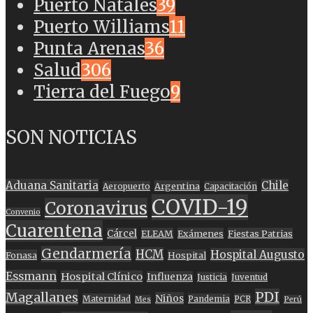
Puerto Natales
39
Puerto Williams
11
Punta Arenas
36
Salud
306
Tierra del Fuego
9
SON NOTICIAS
Aduana Sanitaria
Chile
Argentina
Aeropuerto
Capacitación
COVID-19
Coronavirus
Convenio
Cuarentena
Cárcel
ELEAM
Exámenes
Fiestas Patrias
Gendarmería
HCM
Hospital Augusto
Fonasa
Hospital
Essmann
Hospital Clínico
Influenza
Justicia
Juventud
PDI
Magallanes
Niños
Maternidad
Pandemia
PCR
Mes
Perú