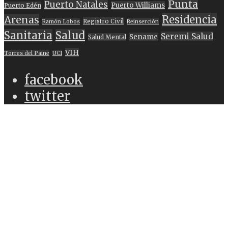
Punta
Puerto Natales
Puerto Williams
Puerto Edén
Residencia
Arenas
Registro Civil
Ramón Lobos
Reinserción
Sanitaria
Salud
Seremi Salud
Sename
Salud Mental
VIH
Torres del Paine
UCI
facebook
twitter