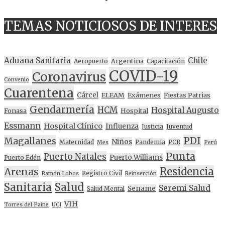
TEMAS NOTICIOSOS DE INTERES
Aduana Sanitaria
Chile
Argentina
Aeropuerto
Capacitación
COVID-19
Coronavirus
Convenio
Cuarentena
Cárcel
ELEAM
Exámenes
Fiestas Patrias
Gendarmería
HCM
Hospital Augusto
Fonasa
Hospital
Essmann
Hospital Clínico
Influenza
Justicia
Juventud
PDI
Magallanes
Niños
Maternidad
Pandemia
PCR
Mes
Perú
Punta
Puerto Natales
Puerto Williams
Puerto Edén
Residencia
Arenas
Registro Civil
Ramón Lobos
Reinserción
Sanitaria
Salud
Seremi Salud
Sename
Salud Mental
VIH
Torres del Paine
UCI