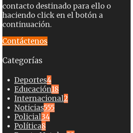
contacto destinado para ello o
haciendo click en el botón a
continuación.
Contáctenos
Categorías
Deportes
4
Educación
18
Internacional
2
Noticias
555
Policial
34
Política
8