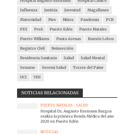
Hospital Augusto Essmann
Hospital Clínico
Influenza
Justicia
Juventud
Magallanes
Maternidad
Mes
Niños
Pandemia
PCR
PDI
Perú
Puerto Edén
Puerto Natales
Puerto Williams
Punta Arenas
Ramón Lobos
Registro Civil
Reinserción
Residencia Sanitaria
Salud
Salud Mental
Sename
Seremi Salud
Torres del Paine
UCI
VIH
NOTICIAS RELACIONADAS
PUERTO NATALES
•
SALUD
Hospital Dr. Augusto Essmann Burgos
realiza la primera Ronda Médica del año
2020 en Puerto Edén
NOTICIAS