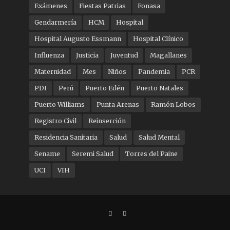
Exámenes
Fiestas Patrias
Fonasa
Gendarmería
HCM
Hospital
Hospital Augusto Essmann
Hospital Clínico
Influenza
Justicia
Juventud
Magallanes
Maternidad
Mes
Niños
Pandemia
PCR
PDI
Perú
Puerto Edén
Puerto Natales
Puerto Williams
Punta Arenas
Ramón Lobos
Registro Civil
Reinserción
Residencia Sanitaria
Salud
Salud Mental
Sename
Seremi Salud
Torres del Paine
UCI
VIH