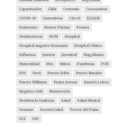
Capacitación
Chile
Convenio
Coronavirus
COVID-19
Cuarentena
Cárcel
ELEAM
Exámenes
Fiestas Patrias
Fonasa
Gendarmería
HCM
Hospital
Hospital Augusto Essmann
Hospital Clínico
Influenza
Justicia
Juventud
Magallanes
Maternidad
Mes
Niños
Pandemia
PCR
PDI
Perú
Puerto Edén
Puerto Natales
Puerto Williams
Punta Arenas
Ramón Lobos
Registro Civil
Reinserción
Residencia Sanitaria
Salud
Salud Mental
Sename
Seremi Salud
Torres del Paine
UCI
VIH