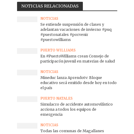
NOTICIAS RELACIONADAS
NOTICIAS
Se extiende suspensión de clases y
adelantan vacaciones de invierno #puq
#puertonatales #porvenir
#puertowilliams
PUERTO WILLIAMS
En #PuertoWilliams crean Consejo de
participacón juvenil en materias de salud
NOTICIAS
Mineduc lanza Aprendotv: Bloque
educativo será emitido desde hoy en todo
el país
PUERTO NATALES
Simulacro de accidente automovilístico
acciona a todos los equipos de
emergencia
NOTICIAS
Todas las comunas de Magallanes