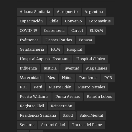
Aduana Sanitaria
Aeropuerto
Argentina
Capacitación
Chile
Convenio
Coronavirus
COVID-19
Cuarentena
Cárcel
ELEAM
Exámenes
Fiestas Patrias
Fonasa
Gendarmería
HCM
Hospital
Hospital Augusto Essmann
Hospital Clínico
Influenza
Justicia
Juventud
Magallanes
Maternidad
Mes
Niños
Pandemia
PCR
PDI
Perú
Puerto Edén
Puerto Natales
Puerto Williams
Punta Arenas
Ramón Lobos
Registro Civil
Reinserción
Residencia Sanitaria
Salud
Salud Mental
Sename
Seremi Salud
Torres del Paine